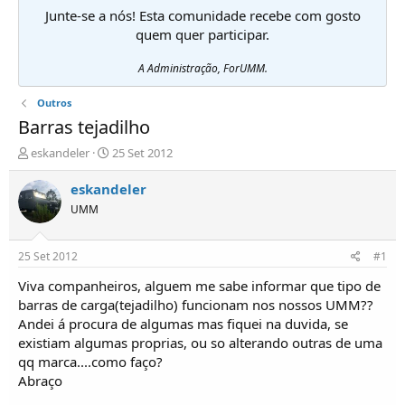
Junte-se a nós! Esta comunidade recebe com gosto
quem quer participar.
A Administração, ForUMM.
Outros
Barras tejadilho
I
D
eskandeler
25 Set 2012
n
a
i
t
eskandeler
c
a
UMM
i
d
a
e
d
i
25 Set 2012
#1
o
n
r
í
Viva companheiros, alguem me sabe informar que tipo de
d
c
barras de carga(tejadilho) funcionam nos nossos UMM??
e
i
Andei á procura de algumas mas fiquei na duvida, se
T
o
existiam algumas proprias, ou so alterando outras de uma
ó
qq marca....como faço?
p
Abraço
i
c