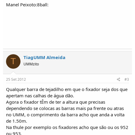
o
Manel Peixoto:8ball:
s
TiagUMM Almeida
T
UMMzito
25 Set 2012
#3
Qualquer barra de tejadilho em que o fixador seja dos que
apertam nas calhas de água dão.
Agora o fixador tÊm de ter a altura que precisas
dependendo se colocas as barras mais pa frente ou atras
no UMM, o comprimento da barra acho que anda a volta
de 1.50m.
Na thule por exemplo os fixadores acho que são ou os 952
ou 953.