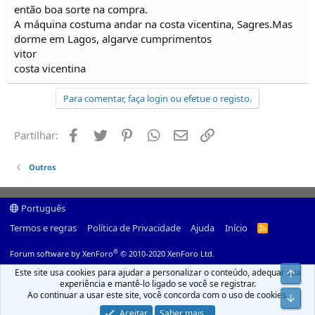
então boa sorte na compra.
A máquina costuma andar na costa vicentina, Sagres.Mas
dorme em Lagos, algarve cumprimentos
vitor
costa vicentina
Para comentar, faça login ou efetue o registo.
Facebook
Twitter
Pinterest
Whatsapp
Email
Ligação
Partilhar:
Outros
Português
Termos e regras
Política de Privacidade
Ajuda
Início
R
S
S
®
Forum software by XenForo
© 2010-2020 XenForo Ltd.
Este site usa cookies para ajudar a personalizar o conteúdo, adequar sua
Top
experiência e mantê-lo ligado se você se registrar.
Ao continuar a usar este site, você concorda com o uso de cookies.
Infer
Aceitar
Saber mais...