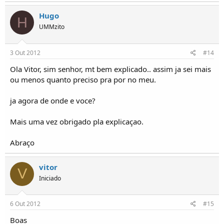
Hugo
H
UMMzito
3 Out 2012
#14
Ola Vitor, sim senhor, mt bem explicado.. assim ja sei mais
ou menos quanto preciso pra por no meu.
ja agora de onde e voce?
Mais uma vez obrigado pla explicaçao.
Abraço
vitor
V
Iniciado
6 Out 2012
#15
Boas