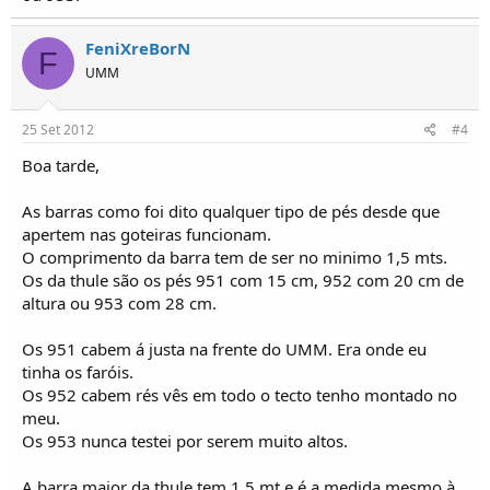
FeniXreBorN
F
UMM
25 Set 2012
#4
Boa tarde,
As barras como foi dito qualquer tipo de pés desde que
apertem nas goteiras funcionam.
O comprimento da barra tem de ser no minimo 1,5 mts.
Os da thule são os pés 951 com 15 cm, 952 com 20 cm de
altura ou 953 com 28 cm.
Os 951 cabem á justa na frente do UMM. Era onde eu
tinha os faróis.
Os 952 cabem rés vês em todo o tecto tenho montado no
meu.
Os 953 nunca testei por serem muito altos.
A barra maior da thule tem 1,5 mt e é a medida mesmo à