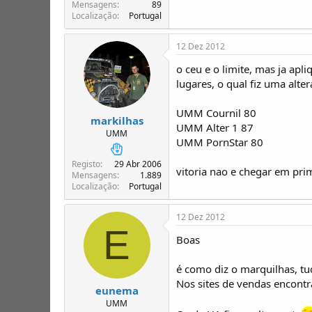
T
o
Mensagens
89
Localização
Portugal
ó
p
i
12 Dez 2012
c
o
o ceu e o limite, mas ja apl
s
lugares, o qual fiz uma alt
UMM Cournil 80
markilhas
UMM Alter 1 87
UMM
UMM PornStar 80
Registo
29 Abr 2006
vitoria nao e chegar em pri
Mensagens
1.889
Localização
Portugal
12 Dez 2012
E
Boas
é como diz o marquilhas, tu
Nos sites de vendas encontr
eunema
UMM