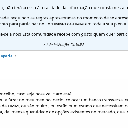
o, não terá acesso à totalidade da informação que consta nesta 
dade, seguindo as regras apresentadas no momento de se aprese
onto para participar no ForUMM/For-UMM em toda a sua plenitu
te-se a nós! Esta comunidade recebe com gosto quem quer partici
A Administração, ForUMM.
haparia
celho, caso seja possivel claro está!
ou a fazer no meu menino, decidi colocar um banco transversal e
da UMM, ou são muito , ou estão num estado que necessitam d
a, da imensa quantidade de opções existentes no mercado, qual o