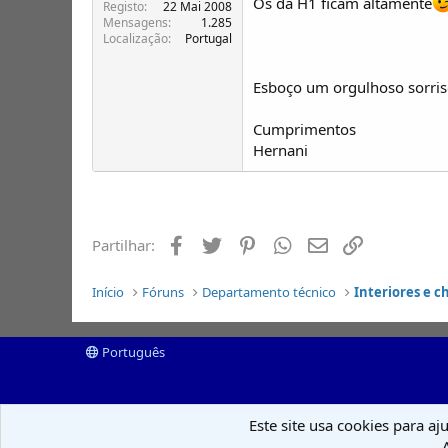
Os da H1 ficam altamente
Registo
22 Mai 2008
Mensagens
1.285
Localização
Portugal
Esboço um orgulhoso sorris
Cumprimentos
Hernani
Facebook
Twitter
Pinterest
Whatsapp
Email
Ligação
Partilhar:
Início
Fóruns
Departamento técnico
Interiores e c
Português
Este site usa cookies para aj