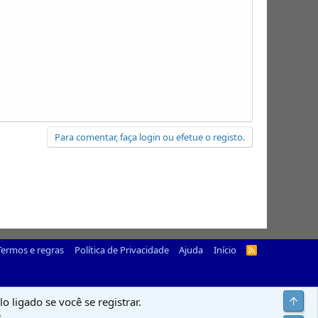
Para comentar, faça login ou efetue o registo.
Termos e regras
Política de Privacidade
Ajuda
Início
R
S
S
Top
o ligado se você se registrar.
.