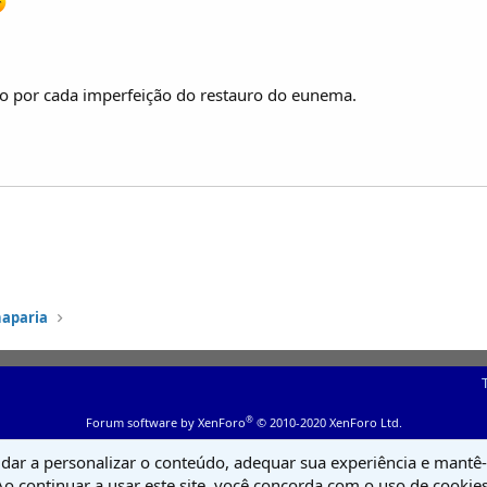
o por cada imperfeição do restauro do eunema.
haparia
®
Forum software by XenForo
© 2010-2020 XenForo Ltd.
udar a personalizar o conteúdo, adequar sua experiência e mantê-l
Ao continuar a usar este site, você concorda com o uso de cookies