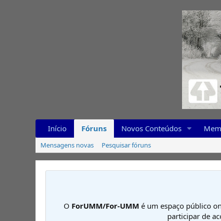
Início
Fóruns
Novos Conteúdos
Mem
Mensagens novas
Pesquisar fóruns
O
ForUMM/For-UMM
é um espaço público on
participar de a