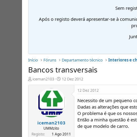
Sem regist
Após o registo deverá apresentar-se à comuni
pr
Jun
Início
Fóruns
Departamento técnico
Interiores e c
Bancos transversais
I
D
iceman2103
12 Dez 2012
n
a
i
t
12 Dez 2012
c
a
Necessito de um pequeno con
i
d
a
e
Dadas as alterações que est
d
i
O problema é que os nossos 
o
n
Então a minha questão é est
iceman2103
r
í
de que modelo de carro.
d
c
UMMzito
e
i
Registo
1 Ago 2011