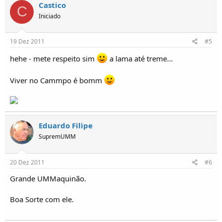
Castico
C
Iniciado
19 Dez 2011
#5
hehe - mete respeito sim
a lama até treme...
Viver no Cammpo é bomm
Eduardo Filipe
SupremUMM
20 Dez 2011
#6
Grande UMMaquinão.
Boa Sorte com ele.