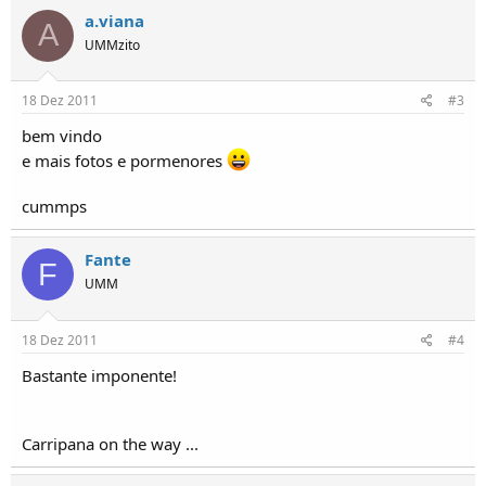
a.viana
A
UMMzito
18 Dez 2011
#3
bem vindo
e mais fotos e pormenores
cummps
Fante
F
UMM
18 Dez 2011
#4
Bastante imponente!
Carripana on the way ...