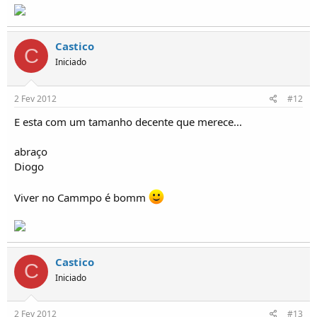
Castico
C
Iniciado
2 Fev 2012
#12
E esta com um tamanho decente que merece...
abraço
Diogo
Viver no Cammpo é bomm
Castico
C
Iniciado
2 Fev 2012
#13