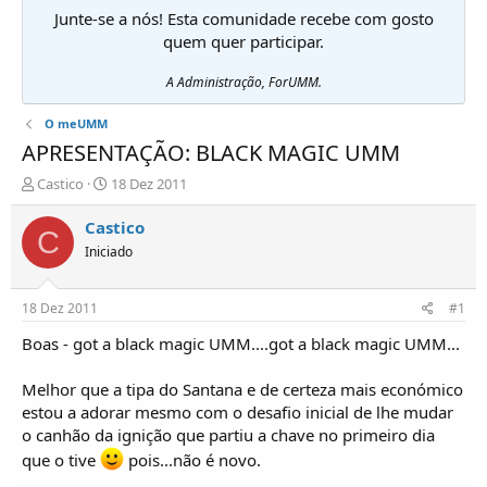
Junte-se a nós! Esta comunidade recebe com gosto
quem quer participar.
A Administração, ForUMM.
O meUMM
APRESENTAÇÃO: BLACK MAGIC UMM
I
D
Castico
18 Dez 2011
n
a
i
t
Castico
C
c
a
Iniciado
i
d
a
e
d
i
18 Dez 2011
#1
o
n
r
í
Boas - got a black magic UMM....got a black magic UMM...
d
c
e
i
Melhor que a tipa do Santana e de certeza mais económico
T
o
estou a adorar mesmo com o desafio inicial de lhe mudar
ó
o canhão da ignição que partiu a chave no primeiro dia
p
i
que o tive
pois...não é novo.
c