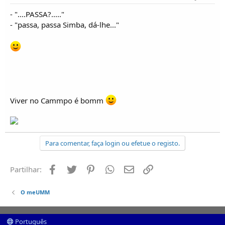
- "....PASSA?....."
- "passa, passa Simba, dá-lhe..."
Viver no Cammpo é bomm
Para comentar, faça login ou efetue o registo.
Facebook
Twitter
Pinterest
Whatsapp
Email
Ligação
Partilhar:
O meUMM
Português