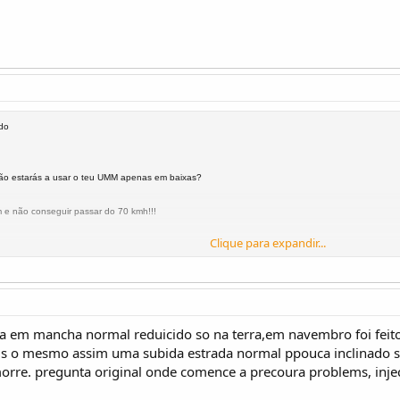
ado
ão estarás a usar o teu UMM apenas em baixas?
 e não conseguir passar do 70 kmh!!!
Clique para expandir...
a em mancha normal reduicido so na terra,em navembro foi feito
is o mesmo assim uma subida estrada normal ppouca inclinado 
morre. pregunta original onde comence a precoura problems, inj