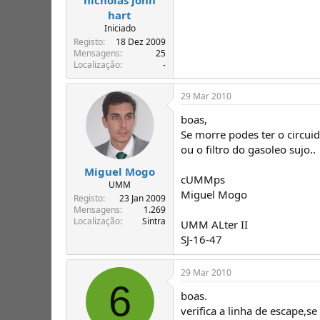
hart
Iniciado
Registo
18 Dez 2009
Mensagens
25
Localização
-
29 Mar 2010
boas,
Se morre podes ter o circui
ou o filtro do gasoleo sujo..
Miguel Mogo
cUMMps
UMM
Miguel Mogo
Registo
23 Jan 2009
Mensagens
1.269
Localização
Sintra
UMM ALter II
SJ-16-47
29 Mar 2010
6
boas.
verifica a linha de escape,