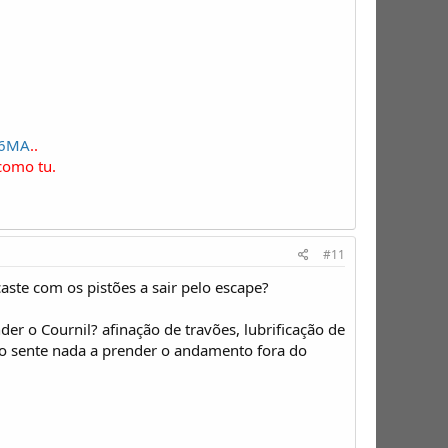
c6MA
..
como tu.
#11
aste com os pistões a sair pelo escape?
er o Cournil? afinação de travões, lubrificação de
ão sente nada a prender o andamento fora do