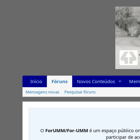
Início
Fóruns
Novos Conteúdos
Mem
Mensagens novas
Pesquisar fóruns
O
ForUMM/For-UMM
é um espaço público on
participar de a