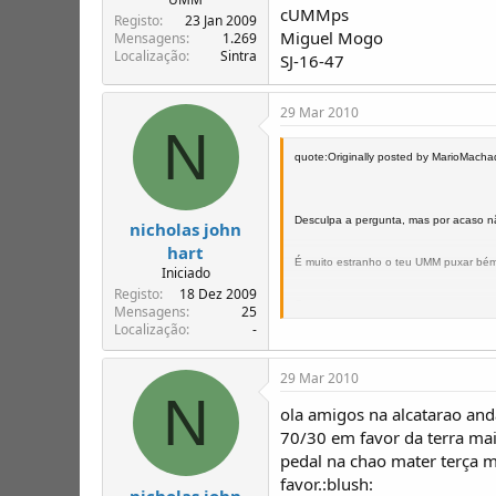
cUMMps
Registo
23 Jan 2009
Miguel Mogo
Mensagens
1.269
Localização
Sintra
SJ-16-47
29 Mar 2010
N
quote:Originally posted by MarioMach
Desculpa a pergunta, mas por acaso n
nicholas john
hart
É muito estranho o teu UMM puxar bém
Iniciado
Registo
18 Dez 2009
Cumprimentos.
Mensagens
25
Localização
-
29 Mar 2010
N
ola amigos na alcatarao and
70/30 em favor da terra ma
pedal na chao mater terça 
favor.:blush:
nicholas john