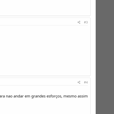
#3
#4
para nao andar em grandes esforços, mesmo assim