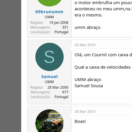
o motor embrulha um pouc
aconteceu no meu umm,na zo
69brunumm
era o mesmo.
UMM
Registo
19 Jan 2008
umm abraço
Mensagens
351
Localização
Portugal
30 Mar 2010
S
Olá, um Cournil com caixa d
Qual a caixa de velocidades
Samuel
UMM abraço
UMM
Samuel Sousa
Registo
28 Mar 2006
Mensagens
977
Localização
Portugal
30 Mar 2010
Boas!