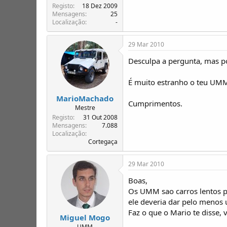
T
o
Registo
18 Dez 2009
ó
Mensagens
25
p
Localização
-
i
c
29 Mar 2010
o
s
Desculpa a pergunta, mas p
É muito estranho o teu UMM
MarioMachado
Cumprimentos.
Mestre
Registo
31 Out 2008
Mensagens
7.088
Localização
Cortegaça
29 Mar 2010
Boas,
Os UMM sao carros lentos p
ele deveria dar pelo menos
Faz o que o Mario te disse, v
Miguel Mogo
UMM