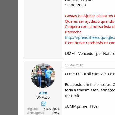
16-06-2000
Gostas de Ajudar os outros
Queres ser ajudado quando 
Coopera com a nossa lista 
Preenche:
http://spreadsheets.goo
E em breve receberás os co
UMM - Vencedor por Nature
30 Mar 2010
O meu Cournil com 2.3D e ca
Eu aposto em filtros sujos. 
toda a transmissão, afinaçã
alex
normal?
UMMzão
cUMMprimenTTos
Registo
7 Dez 2006
Mensagens
2.947