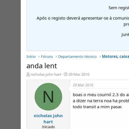
Sem regist
Após o registo deverá apresentar-se à comuni
pr
Jun
Início
Fóruns
Departamento técnico
Motores, caixa
anda lent
I
D
nicholas john hart
29 Mar 2010
n
a
i
t
29 Mar 2010
c
a
N
boas o meu cournil 2.3 do 
i
d
a
e
a dizer na terra noa ha pro
d
i
todo transit a mim pasar.
o
n
nicholas john
r
í
d
c
hart
e
i
Iniciado