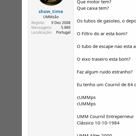
Que motor tem?
Que caixa tem?
show_time
UMMzão
Os tubos de gasoleo, o depos
Registo
9 Dez 2008
Mensagens
5.989
Localização
Portugal
O Filtro do ar esta bom?
O tubo de escape nao esta
O eixo traseiro esta bom?
Faz algum ruido estranho?
Eu tenho um Cournil de 84 c
cUMMps
cUMMps
UMM Cournil Entreperneur
Clássico 10-10-1984
UMM Alter 2000