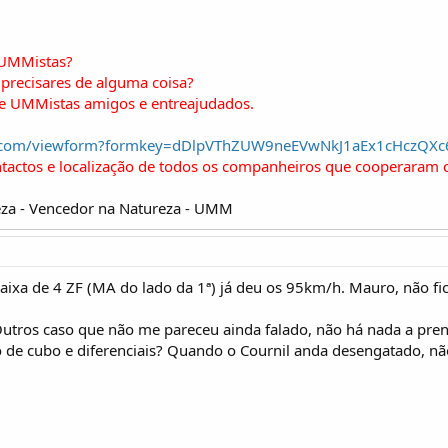
 UMMistas?
precisares de alguma coisa?
de UMMistas amigos e entreajudados.
gle.com/viewform?formkey=dDlpVThZUW9neEVwNkJ1aEx1cHczQX
ntactos e localização de todos os companheiros que cooperaram 
za - Vencedor na Natureza - UMM
ixa de 4 ZF (MA do lado da 1ª) já deu os 95km/h. Mauro, não fic
Outros caso que não me pareceu ainda falado, não há nada a prend
o de cubo e diferenciais? Quando o Cournil anda desengatado, n