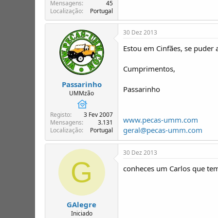
T
o
Mensagens
45
Localização
Portugal
ó
p
i
30 Dez 2013
c
o
Estou em Cinfães, se puder a
s
Cumprimentos,
Passarinho
Passarinho
UMMzão
Registo
3 Fev 2007
www.pecas-umm.com
Mensagens
3.131
geral@pecas-umm.com
Localização
Portugal
30 Dez 2013
G
conheces um Carlos que te
GAlegre
Iniciado