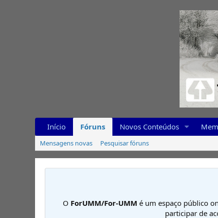
Início
Fóruns
Novos Conteúdos
Mem
Mensagens novas
Pesquisar fóruns
O
ForUMM/For-UMM
é um espaço público on
participar de a