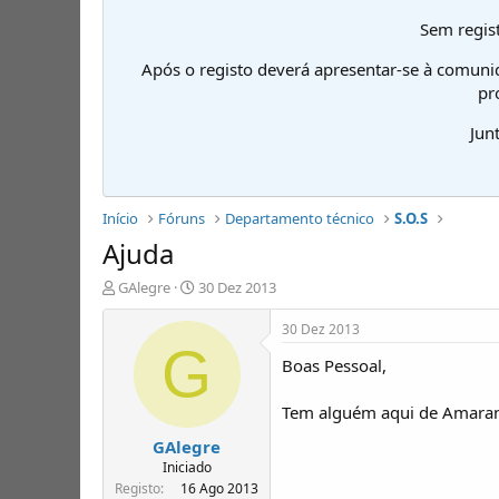
Sem regist
Após o registo deverá apresentar-se à comuni
pr
Jun
Início
Fóruns
Departamento técnico
S.O.S
Ajuda
I
D
GAlegre
30 Dez 2013
n
a
i
t
30 Dez 2013
c
a
G
Boas Pessoal,
i
d
a
e
d
i
Tem alguém aqui de Amaran
o
n
GAlegre
r
í
d
c
Iniciado
e
i
Registo
16 Ago 2013