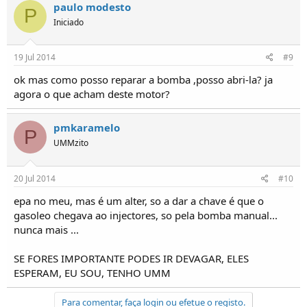
paulo modesto
P
Iniciado
19 Jul 2014
#9
ok mas como posso reparar a bomba ,posso abri-la? ja
agora o que acham deste motor?
pmkaramelo
P
UMMzito
20 Jul 2014
#10
epa no meu, mas é um alter, so a dar a chave é que o
gasoleo chegava ao injectores, so pela bomba manual...
nunca mais ...
SE FORES IMPORTANTE PODES IR DEVAGAR, ELES
ESPERAM, EU SOU, TENHO UMM
Para comentar, faça login ou efetue o registo.