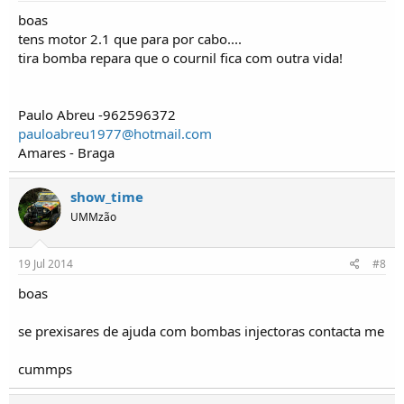
boas
tens motor 2.1 que para por cabo....
tira bomba repara que o cournil fica com outra vida!
Paulo Abreu -962596372
pauloabreu1977@hotmail.com
Amares - Braga
show_time
UMMzão
19 Jul 2014
#8
boas
se prexisares de ajuda com bombas injectoras contacta me
cummps