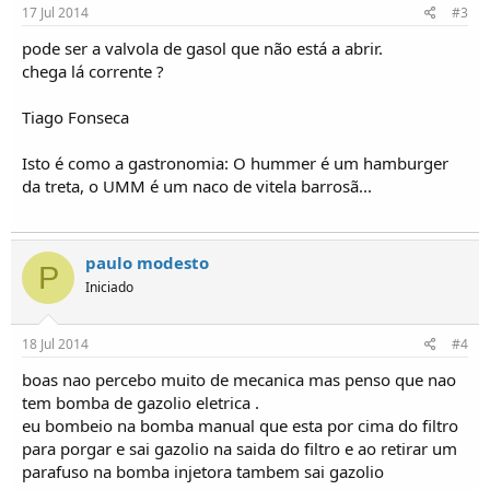
o
17 Jul 2014
#3
s
pode ser a valvola de gasol que não está a abrir.
chega lá corrente ?
Tiago Fonseca
Isto é como a gastronomia: O hummer é um hamburger
da treta, o UMM é um naco de vitela barrosã...
paulo modesto
P
Iniciado
18 Jul 2014
#4
boas nao percebo muito de mecanica mas penso que nao
tem bomba de gazolio eletrica .
eu bombeio na bomba manual que esta por cima do filtro
para porgar e sai gazolio na saida do filtro e ao retirar um
parafuso na bomba injetora tambem sai gazolio