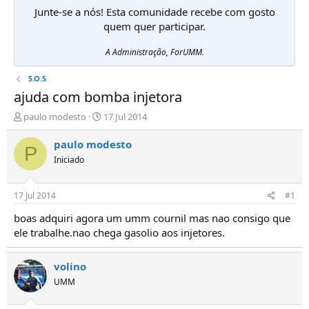
Junte-se a nós! Esta comunidade recebe com gosto
quem quer participar.
A Administração, ForUMM.
S.O.S
ajuda com bomba injetora
I
D
paulo modesto
17 Jul 2014
n
a
i
t
paulo modesto
P
c
a
Iniciado
i
d
a
e
d
i
17 Jul 2014
#1
o
n
r
í
boas adquiri agora um umm cournil mas nao consigo que
d
c
ele trabalhe.nao chega gasolio aos injetores.
e
i
T
o
ó
volino
p
UMM
i
c