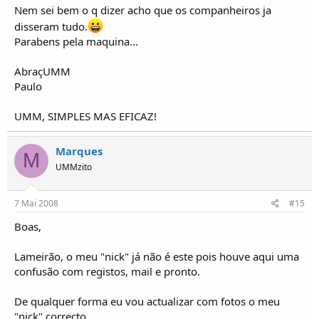
Nem sei bem o q dizer acho que os companheiros ja
disseram tudo.
Parabens pela maquina...
AbraçUMM
Paulo
UMM, SIMPLES MAS EFICAZ!
Marques
M
UMMzito
7 Mai 2008
#15
Boas,
Lameirão, o meu "nick" já não é este pois houve aqui uma
confusão com registos, mail e pronto.
De qualquer forma eu vou actualizar com fotos o meu
"nick" correcto