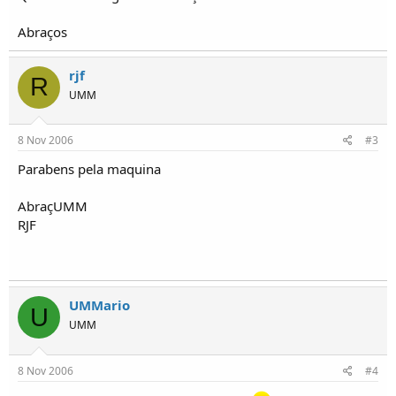
o
s
Abraços
rjf
R
UMM
8 Nov 2006
#3
Parabens pela maquina
AbraçUMM
RJF
UMMario
U
UMM
8 Nov 2006
#4