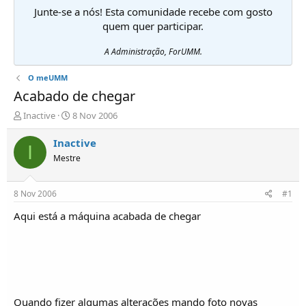
Junte-se a nós! Esta comunidade recebe com gosto
quem quer participar.
A Administração, ForUMM.
O meUMM
Acabado de chegar
I
D
Inactive
8 Nov 2006
n
a
i
t
Inactive
I
c
a
Mestre
i
d
a
e
d
i
8 Nov 2006
#1
o
n
r
í
Aqui está a máquina acabada de chegar
d
c
e
i
T
o
ó
p
i
c
Quando fizer algumas alterações mando foto novas