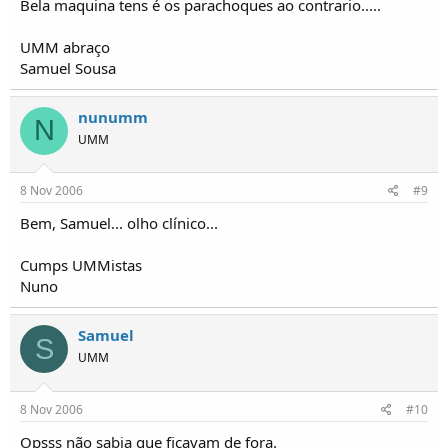
Bela maquina tens é os parachoques ao contrario.....
UMM abraço
Samuel Sousa
nunumm
N
UMM
8 Nov 2006
#9
Bem, Samuel... olho clínico...
Cumps UMMistas
Nuno
Samuel
S
UMM
8 Nov 2006
#10
Opsss não sabia que ficavam de fora.