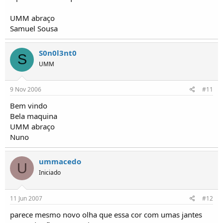
UMM abraço
Samuel Sousa
S0n0l3nt0
S
UMM
9 Nov 2006
#11
Bem vindo
Bela maquina
UMM abraço
Nuno
ummacedo
U
Iniciado
11 Jun 2007
#12
parece mesmo novo olha que essa cor com umas jantes