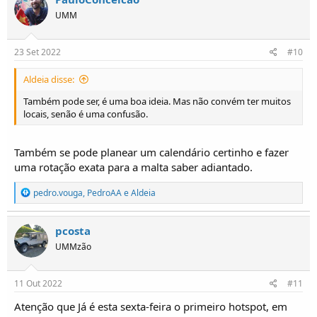
õ
Início:
Sexta-feira, 14 Novembro 2031 - 20:00h
UMM
e
Fim:
Sexta-feira, 14 Novembro 2031 - 23:59h
s
:
23 Set 2022
#10
Início:
Sexta-feira, 12 Dezembro 2031 - 20:00h
Fim:
Sexta-feira, 12 Dezembro 2031 - 23:59h
Aldeia disse:
Início:
Sexta-feira, 9 Janeiro 2032 - 20:00h
Também pode ser, é uma boa ideia. Mas não convém ter muitos
Fim:
Sexta-feira, 9 Janeiro 2032 - 23:59h
locais, senão é uma confusão.
Início:
Sexta-feira, 13 Fevereiro 2032 - 20:00h
Fim:
Sexta-feira, 13 Fevereiro 2032 - 23:59h
Também se pode planear um calendário certinho e fazer
uma rotação exata para a malta saber adiantado.
Início:
Sexta-feira, 12 Março 2032 - 20:00h
Fim:
Sexta-feira, 12 Março 2032 - 23:59h
R
pedro.vouga
,
PedroAA
e
Aldeia
e
Início:
Sexta-feira, 9 Abril 2032 - 20:00h
a
Fim:
Sexta-feira, 9 Abril 2032 - 23:59h
ç
pcosta
õ
UMMzão
e
Início:
Sexta-feira, 14 Maio 2032 - 20:00h
s
Fim:
Sexta-feira, 14 Maio 2032 - 23:59h
:
11 Out 2022
#11
Início:
Sexta-feira, 11 Junho 2032 - 20:00h
Fim:
Sexta-feira, 11 Junho 2032 - 23:59h
Atenção que Já é esta sexta-feira o primeiro hotspot, em