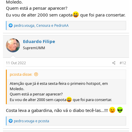
Moledo.
Início:
Sexta-feira, 9 Julho 2032 - 20:00h
Quem está a pensar aparecer?
Fim:
Sexta-feira, 9 Julho 2032 - 23:59h
Eu vou de alter 2000 sem capota
que foi para consertar.
Início:
Sexta-feira, 13 Agosto 2032 - 20:00h
R
pedro.vouga
,
Cenoura
e
PedroAA
Fim:
Sexta-feira, 13 Agosto 2032 - 23:59h
e
a
Início:
Sexta-feira, 10 Setembro 2032 - 20:00h
ç
Eduardo Filipe
õ
Fim:
Sexta-feira, 10 Setembro 2032 - 23:59h
SupremUMM
e
s
Início:
Sexta-feira, 8 Outubro 2032 - 20:00h
:
Fim:
Sexta-feira, 8 Outubro 2032 - 23:59h
11 Out 2022
#12
Início:
Sexta-feira, 12 Novembro 2032 - 20:00h
pcosta disse:
Fim:
Sexta-feira, 12 Novembro 2032 - 23:59h
Atenção que Já é esta sexta-feira o primeiro hotspot, em
Início:
Sexta-feira, 10 Dezembro 2032 - 20:00h
Moledo.
Fim:
Sexta-feira, 10 Dezembro 2032 - 23:59h
Quem está a pensar aparecer?
Eu vou de alter 2000 sem capota
que foi para consertar.
Início:
Sexta-feira, 14 Janeiro 2033 - 20:00h
Costa leva a gabardina, não vá o diabo tecê-las...!!!
Fim:
Sexta-feira, 14 Janeiro 2033 - 23:59h
R
pedro.vouga
e
pcosta
Início:
Sexta-feira, 11 Fevereiro 2033 - 20:00h
e
Fim:
Sexta-feira, 11 Fevereiro 2033 - 23:59h
a