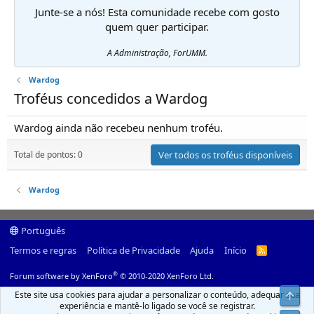
Junte-se a nós! Esta comunidade recebe com gosto
quem quer participar.
A Administração, ForUMM.
Wardog
Troféus concedidos a Wardog
Wardog ainda não recebeu nenhum troféu.
Total de pontos: 0
Ver todos os troféus disponíveis
Wardog
Português
Termos e regras
Política de Privacidade
Ajuda
Início
R
S
S
®
Forum software by XenForo
© 2010-2020 XenForo Ltd.
Este site usa cookies para ajudar a personalizar o conteúdo, adequar sua
Top
experiência e mantê-lo ligado se você se registrar.