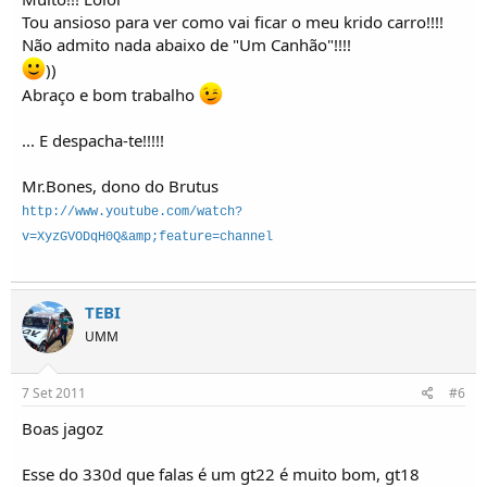
Tou ansioso para ver como vai ficar o meu krido carro!!!!
Não admito nada abaixo de "Um Canhão"!!!!
))
Abraço e bom trabalho
... E despacha-te!!!!!
Mr.Bones, dono do Brutus
http://www.youtube.com/watch?
v=XyzGVODqH0Q&amp;feature=channel
TEBI
UMM
7 Set 2011
#6
Boas jagoz
Esse do 330d que falas é um gt22 é muito bom, gt18