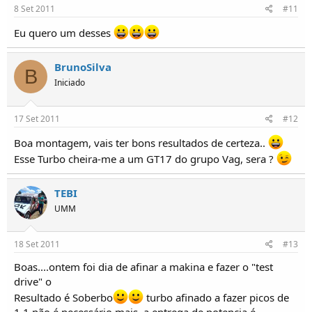
8 Set 2011
#11
Eu quero um desses
BrunoSilva
B
Iniciado
17 Set 2011
#12
Boa montagem, vais ter bons resultados de certeza..
Esse Turbo cheira-me a um GT17 do grupo Vag, sera ?
TEBI
UMM
18 Set 2011
#13
Boas....ontem foi dia de afinar a makina e fazer o "test
drive" o
Resultado é Soberbo
turbo afinado a fazer picos de