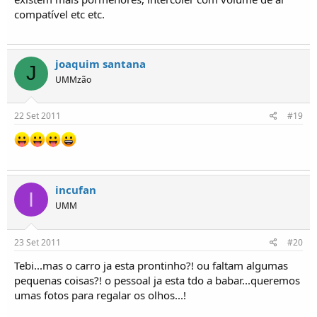
compatível etc etc.
joaquim santana
J
UMMzão
22 Set 2011
#19
incufan
I
UMM
23 Set 2011
#20
Tebi...mas o carro ja esta prontinho?! ou faltam algumas
pequenas coisas?! o pessoal ja esta tdo a babar...queremos
umas fotos para regalar os olhos...!