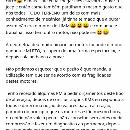
carro
e mais... até eu lá chegar eles estavam a ouvir o
jeep e então como também partilham o mesmo gosto que
nós todos, TODO TERRENO um deles com mais
conhecimento de mecânica, já tinha teimado que a puxar
assim não era o motor do UMM
e com aquele
trabalhar, isso tem outro motor, não pode ser
A geometria deu muito binário ao motor, foi onde o motor
ganhou e MUITO, recupera de uma forma espectacular, e
depois cola ao banco a puxar.
Não podemos esquecer que o pezito é que manda, a
utilização tem que ser de acordo com as fragilidades
destes motores.
Tenho recebido algumas PM a pedir orçamentos deste tipo
de alteração, depois de concluir alguns KMS eu respondo a
todos e darei uma noção de valores para a alteração,
partindo do principio que os motores estão mesmo bons,
ou então não vale a pena...não aconselho sem antes medir
compressão e fazer um diagnostico ao pormenor, depois
existem mais pormenores, intercoler com volume de ar