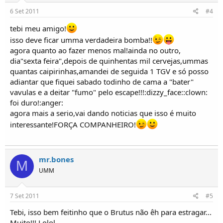
6 Set 2011
#4
tebi meu amigo!
isso deve ficar umma verdadeira bomba!!
agora quanto ao fazer menos mal!ainda no outro,
dia"sexta feira",depois de quinhentas mil cervejas,ummas
quantas caipirinhas,amandei de seguida 1 TGV e só posso
adiantar que fiquei sabado todinho de cama a "bater"
vavulas e a deitar "fumo" pelo escape!!!:dizzy_face::clown:
foi duro!:anger:
agora mais a serio,vai dando noticias que isso é muito
interessante!FORÇA COMPANHEIRO!
mr.bones
M
UMM
7 Set 2011
#5
Tebi, isso bem feitinho que o Brutus não êh para estragar...
Muito!!! Lolol