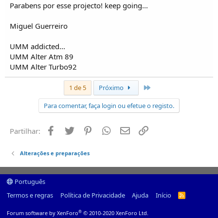
Parabens por esse projecto! keep going...
Miguel Guerreiro
UMM addicted...
UMM Alter Atm 89
UMM Alter Turbo92
Último
1 de 5
Próximo
Para comentar, faça login ou efetue o registo.
Facebook
Twitter
Pinterest
Whatsapp
Email
Ligação
Partilhar:
Alterações e preparações
Português
Termos e regras
Política de Privacidade
Ajuda
Início
R
S
S
®
Forum software by XenForo
© 2010-2020 XenForo Ltd.