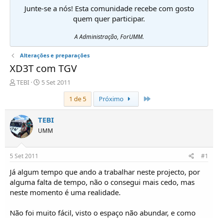
Junte-se a nós! Esta comunidade recebe com gosto
quem quer participar.
A Administração, ForUMM.
Alterações e preparações
XD3T com TGV
I
D
TEBI
5 Set 2011
n
a
Último
1 de 5
Próximo
i
t
c
a
i
d
TEBI
a
e
UMM
d
i
o
n
r
í
5 Set 2011
#1
d
c
e
i
Já algum tempo que ando a trabalhar neste projecto, por
T
o
alguma falta de tempo, não o consegui mais cedo, mas
ó
neste momento é uma realidade.
p
i
Não foi muito fácil, visto o espaço não abundar, e como
c