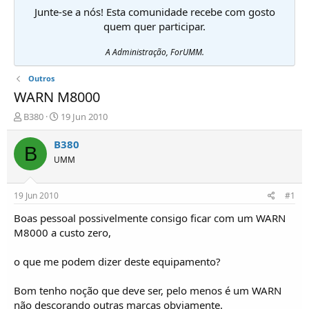
Junte-se a nós! Esta comunidade recebe com gosto
quem quer participar.
A Administração, ForUMM.
Outros
WARN M8000
I
D
B380
19 Jun 2010
n
a
i
t
B380
B
c
a
UMM
i
d
a
e
d
i
19 Jun 2010
#1
o
n
r
í
Boas pessoal possivelmente consigo ficar com um WARN
d
c
M8000 a custo zero,
e
i
T
o
o que me podem dizer deste equipamento?
ó
p
Bom tenho noção que deve ser, pelo menos é um WARN
i
c
não descorando outras marcas obviamente.