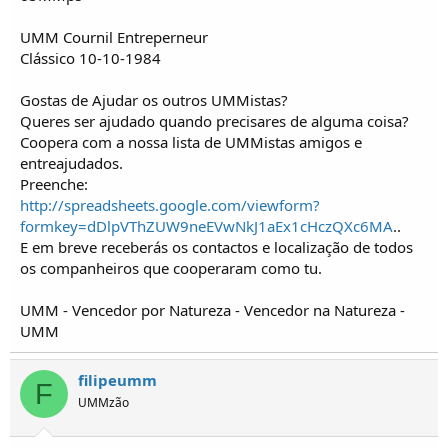
UMM Cournil Entreperneur
Clássico 10-10-1984
Gostas de Ajudar os outros UMMistas?
Queres ser ajudado quando precisares de alguma coisa?
Coopera com a nossa lista de UMMistas amigos e
entreajudados.
Preenche:
http://spreadsheets.google.com/viewform?
formkey=dDlpVThZUW9neEVwNkJ1aEx1cHczQXc6MA
..
E em breve receberás os contactos e localização de todos
os companheiros que cooperaram como tu.
UMM - Vencedor por Natureza - Vencedor na Natureza -
UMM
filipeumm
F
UMMzão