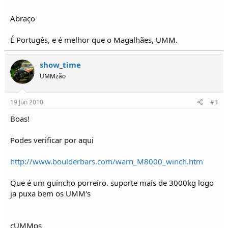
o
s
Abraço
É Portugês, e é melhor que o Magalhães, UMM.
show_time
UMMzão
19 Jun 2010
#3
Boas!
Podes verificar por aqui
http://www.boulderbars.com/warn_M8000_winch.htm
Que é um guincho porreiro. suporte mais de 3000kg logo
ja puxa bem os UMM's
cUMMps