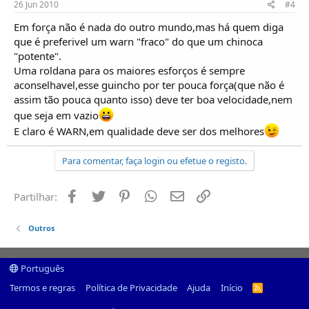
26 Jun 2010
#4
Em força não é nada do outro mundo,mas há quem diga
que é preferivel um warn "fraco" do que um chinoca
"potente".
Uma roldana para os maiores esforços é sempre
aconselhavel,esse guincho por ter pouca força(que não é
assim tão pouca quanto isso) deve ter boa velocidade,nem
que seja em vazio
E claro é WARN,em qualidade deve ser dos melhores
Para comentar, faça login ou efetue o registo.
Facebook
Twitter
Pinterest
Whatsapp
Email
Ligação
Partilhar:
Outros
Português
Termos e regras
Política de Privacidade
Ajuda
Início
R
S
S