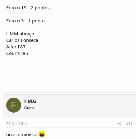
Foto n 19 - 2 pontos
Foto n 3 - 1 ponto
UMM abraço
Carlos Fonseca
Alter I'87
Cournil'85
F.M.G
F
Guest
27 Out 2011
#11
boas uministas