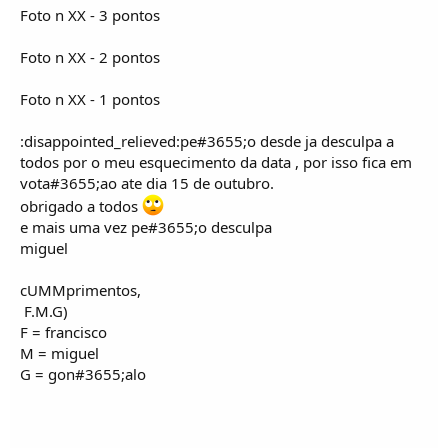
o
Foto n XX - 3 pontos
s
Foto n XX - 2 pontos
Foto n XX - 1 pontos
:disappointed_relieved:pe#3655;o desde ja desculpa a
todos por o meu esquecimento da data , por isso fica em
vota#3655;ao ate dia 15 de outubro.
obrigado a todos
e mais uma vez pe#3655;o desculpa
miguel
cUMMprimentos,
F.M.G)
F = francisco
M = miguel
G = gon#3655;alo