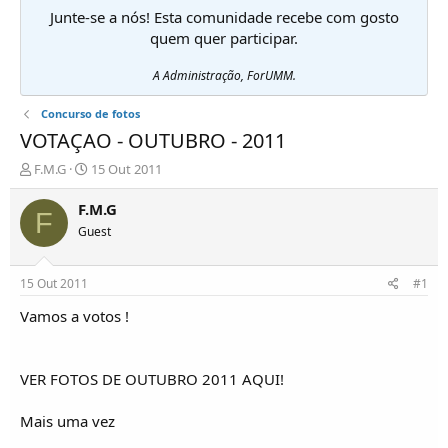
Junte-se a nós! Esta comunidade recebe com gosto
quem quer participar.
A Administração, ForUMM.
Concurso de fotos
VOTAÇAO - OUTUBRO - 2011
I
D
F.M.G
15 Out 2011
n
a
i
t
F.M.G
F
c
a
Guest
i
d
a
e
d
i
15 Out 2011
#1
o
n
r
í
Vamos a votos !
d
c
e
i
T
o
VER FOTOS DE OUTUBRO 2011 AQUI!
ó
p
Mais uma vez
i
c