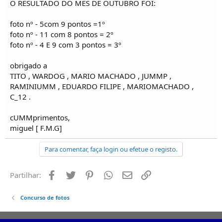
O RESULTADO DO MES DE OUTUBRO FOI:
foto nº - 5com 9 pontos =1º
foto nº - 11 com 8 pontos = 2º
foto nº - 4 E 9 com 3 pontos = 3º
obrigado a
TITO , WARDOG , MARIO MACHADO , JUMMP ,
RAMINIUMM , EDUARDO FILIPE , MARIOMACHADO ,
C_12 .
cUMMprimentos,
miguel [ F.M.G]
Para comentar, faça login ou efetue o registo.
Facebook
Twitter
Pinterest
Whatsapp
Email
Ligação
Partilhar:
Concurso de fotos