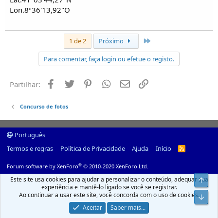
Lon.8º36'13,92"O
Último
1 de 2
Próximo
Para comentar, faça login ou efetue o registo.
Facebook
Twitter
Pinterest
Whatsapp
Email
Ligação
Partilhar:
Concurso de fotos
Português
Termos e regras
Política de Privacidade
Ajuda
Início
R
S
S
®
Forum software by XenForo
© 2010-2020 XenForo Ltd.
Este site usa cookies para ajudar a personalizar o conteúdo, adequar sua
Top
experiência e mantê-lo ligado se você se registrar.
Ao continuar a usar este site, você concorda com o uso de cookies.
Infer
Aceitar
Saber mais...