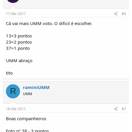
17 Abr 2011
#6
Cá vai mais UMM voto. O dificil é escolher.
13=3 pontos
23=2 pontos
37=1 ponto
UMM abraço
tito
raminiUMM
R
UMM
18 Abr 2011
#7
Boas companheiros
Foto nº 38 - 3 pontos