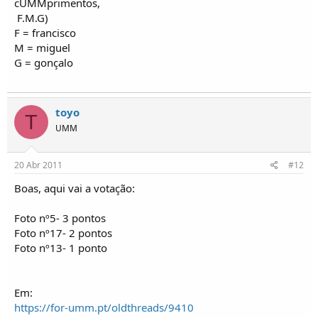
cUMMprimentos,
F.M.G)
F = francisco
M = miguel
G = gonçalo
toyo
T
UMM
20 Abr 2011
#12
Boas, aqui vai a votação:
Foto nº5- 3 pontos
Foto nº17- 2 pontos
Foto nº13- 1 ponto
Em:
https://for-umm.pt/oldthreads/9410