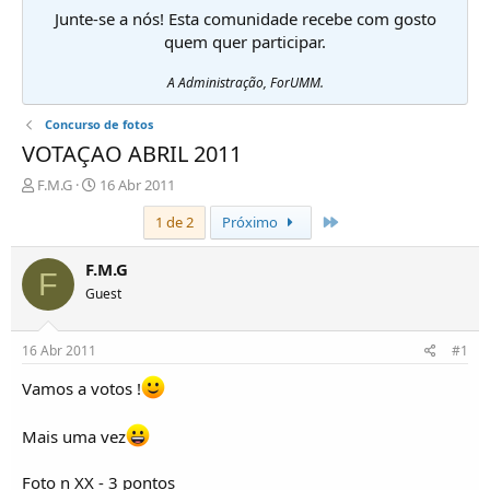
Junte-se a nós! Esta comunidade recebe com gosto
quem quer participar.
A Administração, ForUMM.
Concurso de fotos
VOTAÇAO ABRIL 2011
I
D
F.M.G
16 Abr 2011
n
a
Último
1 de 2
Próximo
i
t
c
a
i
d
F.M.G
F
a
e
Guest
d
i
o
n
r
í
16 Abr 2011
#1
d
c
e
i
Vamos a votos !
T
o
ó
Mais uma vez
p
i
c
Foto n XX - 3 pontos