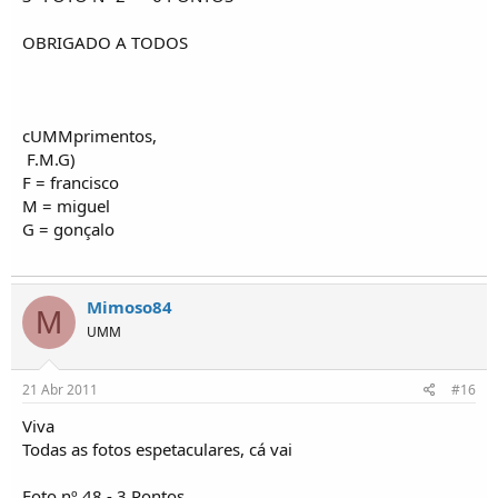
OBRIGADO A TODOS
cUMMprimentos,
F.M.G)
F = francisco
M = miguel
G = gonçalo
Mimoso84
M
UMM
21 Abr 2011
#16
Viva
Todas as fotos espetaculares, cá vai
Foto nº 48 - 3 Pontos