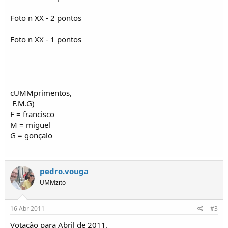
o
s
Foto n XX - 2 pontos
Foto n XX - 1 pontos
cUMMprimentos,
F.M.G)
F = francisco
M = miguel
G = gonçalo
pedro.vouga
UMMzito
16 Abr 2011
#3
Votação para Abril de 2011.