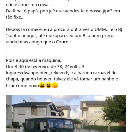
o
não é a mesma coisa...
s
Da filha, ó papá, porquê que vendes-te o nosso jipe? era
tão fixe...
Depois lá comecei eu a procura outra vez o UMM... e o BJ
"sonho antigo", até que apareceu um BJ a bom preço,
ainda mais antigo que o Cournil...
Pois é aqui está a máquina...
Um BJ40 de fevereiro de 78, 24volts, 3
lugares:disappointed_relieved:, e a partida razoavel de
chapa, quando houver  talvez ele vá tomar um banho e
ficar como novo