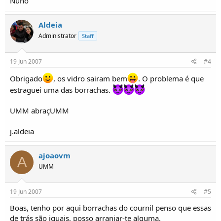
Nuno
Aldeia
Administrator
Staff
19 Jun 2007
#4
Obrigado
, os vidro sairam bem
. O problema é que
estraguei uma das borrachas.
UMM abraçUMM
j.aldeia
ajoaovm
A
UMM
19 Jun 2007
#5
Boas, tenho por aqui borrachas do cournil penso que essas
de trás são iguais, posso arranjar-te alguma.