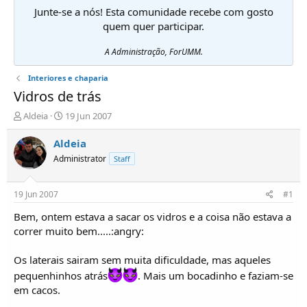
Junte-se a nós! Esta comunidade recebe com gosto
quem quer participar.
A Administração, ForUMM.
Interiores e chaparia
Vidros de trás
I
D
Aldeia
19 Jun 2007
n
a
i
t
Aldeia
c
a
Administrator
Staff
i
d
a
e
d
i
19 Jun 2007
#1
o
n
r
í
Bem, ontem estava a sacar os vidros e a coisa não estava a
d
c
correr muito bem.....:angry:
e
i
T
o
Os laterais sairam sem muita dificuldade, mas aqueles
ó
pequenhinhos atrás
. Mais um bocadinho e faziam-se
p
i
em cacos.
c