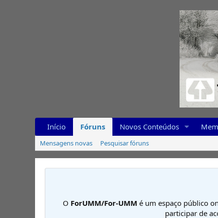
Início
Fóruns
Novos Conteúdos
Mem
Mensagens novas
Pesquisar fóruns
O
ForUMM/For-UMM
é um espaço público on
participar de a