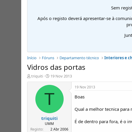
Sem regist
Após o registo deverá apresentar-se à comuni
pr
Jun
Início
Fóruns
Departamento técnico
Interiores e c
Vidros das portas
I
D
triquiti
19 Nov 2013
n
a
i
t
19 Nov 2013
c
a
T
Boas
i
d
a
e
d
i
Qual a melhor tecnica para m
o
n
triquiti
r
í
É de dentro para fora, é o in
d
c
UMM
e
i
Registo
2 Abr 2006