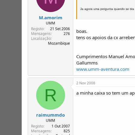
Ja agora uma pergunta quando se tira a
M.amorim
UMM
Registo
21 Set 2006
boas.
Mensagens
276
tens os apoios da cx arrebe
Localização
Mozambique
Cumprimentos Manuel Amo
Gallumms
www.umm-aventura.com
2 Nov 2008
R
a minha caixa so tem um ap
raimummdo
UMM
Registo
1 Out 2007
Mensagens
825