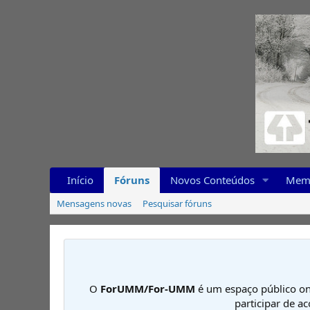
Início
Fóruns
Novos Conteúdos
Mem
Mensagens novas
Pesquisar fóruns
O
ForUMM/For-UMM
é um espaço público on
participar de a