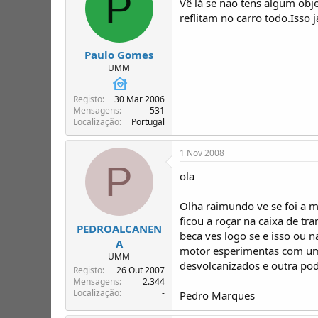
P
Vê lá se nao tens algum obje
reflitam no carro todo.Isso 
Paulo Gomes
UMM
Registo
30 Mar 2006
Mensagens
531
Localização
Portugal
1 Nov 2008
P
ola
Olha raimundo ve se foi a 
ficou a roçar na caixa de t
PEDROALCANEN
beca ves logo se e isso ou n
A
motor esperimentas com um 
UMM
desvolcanizados e outra pod
Registo
26 Out 2007
Mensagens
2.344
Localização
-
Pedro Marques