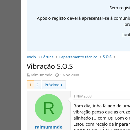
Sem regist
Após o registo deverá apresentar-se à comuni
pr
Jun
Início
Fóruns
Departamento técnico
S.O.S
Vibração S.O.S
I
D
raimummdo
1 Nov 2008
n
a
1
2
Próximo
i
t
c
a
i
d
1 Nov 2008
a
e
R
Bom dia,tinha falado de um
d
i
o
n
vibração,penso que as cruze
r
í
alinhado (U com U)!!Com o ca
d
c
Estou com receio de ir para 
raimummdo
e
i
AJUDEM-ME LÁ SFF.:angry::d