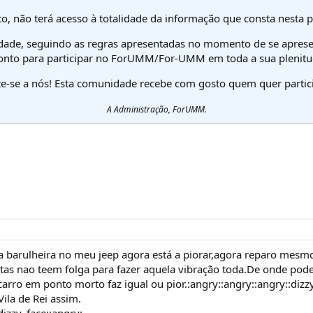
o, não terá acesso à totalidade da informação que consta nesta 
dade, seguindo as regras apresentadas no momento de se aprese
onto para participar no ForUMM/For-UMM em toda a sua plenitu
te-se a nós! Esta comunidade recebe com gosto quem quer partici
A Administração, ForUMM.
a barulheira no meu jeep agora está a piorar,agora reparo mesm
tas nao teem folga para fazer aquela vibração toda.De onde pode 
rro em ponto morto faz igual ou pior.:angry::angry::angry::dizzy
Vila de Rei assim.
izzy_face::angry: