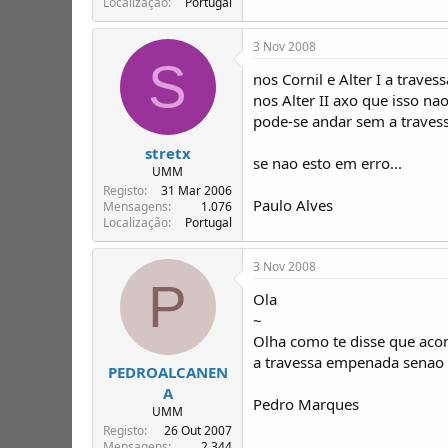
Localização
Portugal
3 Nov 2008
S
nos Cornil e Alter I a trave
nos Alter II axo que isso na
pode-se andar sem a travess
stretx
se nao esto em erro...
UMM
Registo
31 Mar 2006
Paulo Alves
Mensagens
1.076
Localização
Portugal
3 Nov 2008
P
Ola
~
Olha como te disse que acon
a travessa empenada senao 
PEDROALCANEN
A
Pedro Marques
UMM
Registo
26 Out 2007
Mensagens
2.344