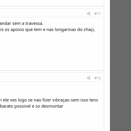
#11
 andar sem a travessa.
ois os apoios que tem e nas longarinas do chaçi,
#12
ele ves logo se nao fizer vibraçao sem isso tens
barato possivel e so desmontar