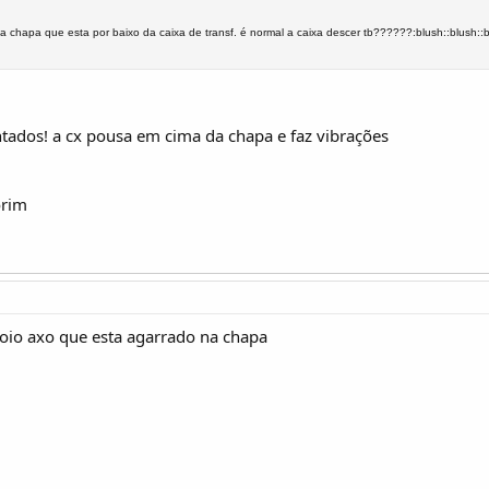
 chapa que esta por baixo da caixa de transf. é normal a caixa descer tb??????:blush::blush::blu
ntados! a cx pousa em cima da chapa e faz vibrações
rim
oio axo que esta agarrado na chapa