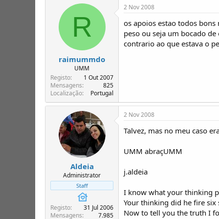
2 Nov 2008
R
os apoios estao todos bons 
peso ou seja um bocado de c
contrario ao que estava o pe
raimummdo
UMM
Registo
1 Out 2007
Mensagens
825
Localização
Portugal
2 Nov 2008
Talvez, mas no meu caso era
UMM abraçUMM
Aldeia
j.aldeia
Administrator
Staff
I know what your thinking 
Your thinking did he fire six
Registo
31 Jul 2006
Now to tell you the truth I 
Mensagens
7.985