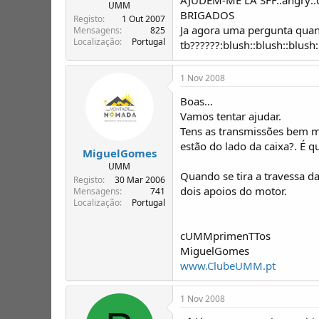
T
o
UMM
BRIGADOS
ó
Registo
1 Out 2007
Ja agora uma pergunta quando
p
Mensagens
825
Localização
Portugal
i
tb??????:blush::blush::blush:
c
o
1 Nov 2008
s
Boas...
Vamos tentar ajudar.
Tens as transmissões bem m
estão do lado da caixa?. É q
MiguelGomes
UMM
Quando se tira a travessa d
Registo
30 Mar 2006
dois apoios do motor.
Mensagens
741
Localização
Portugal
cUMMprimenTTos
MiguelGomes
www.ClubeUMM.pt
1 Nov 2008