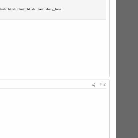
sh::blush::blush::blush::blush::dizzy_face:
#10