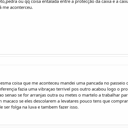
to,pedra ou qq coisa entalada entre a protecção da caixa e a cai
já me aconterceu.
mesma coisa que me aconteceu mandei uma pancada no passeio do
ranferençia fazia uma vibraçao terrivel pos outro acabou logo o p
ao senao se for arranjas outra ou metes o martelo a trabalhar pa
macaco se eles descolarem a levatares pouco tens que comprar 
e ser folga na luva e tambem fazer isso.