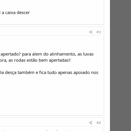
 a caixa descer
#3
apertado? para alem do alinhamento, as luvas
agora, as rodas estão bem apertadas?
e ela desça também e fica tudo apenas apoiado nos
#4