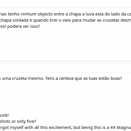
nao tenho ninhum objecto entre a chapa a luva esta do lado da ca
hapa soldada e quando tirei o veio para mudar as cruzetas desm
so! podera ser isso?
 uma cruzeta mesmo. Tens a certeza que as tuas estão boas?
punk!
 shots or only five?
forgot myself with all this excitement, but being this is a 44 Ma