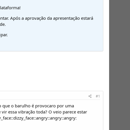
plataforma!
ntar. Após a aprovação da apresentação estará
de.
par.
#1
o que o barulho é provocaro por uma
vir essa vibração toda? O veio parece estar
_face::dizzy_face::angry::angry::angry: