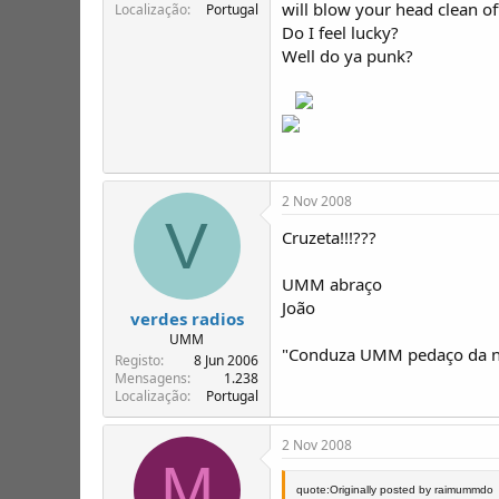
will blow your head clean of
Localização
Portugal
Do I feel lucky?
Well do ya punk?
2 Nov 2008
V
Cruzeta!!!???
UMM abraço
João
verdes radios
UMM
"Conduza UMM pedaço da no
Registo
8 Jun 2006
Mensagens
1.238
Localização
Portugal
2 Nov 2008
M
quote:Originally posted by raimummdo