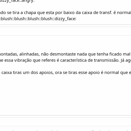
 se tira a chapa que esta por baixo da caixa de transf. é normal
:blush::blush::blush::blush::dizzy_face:
ontadas, alinhadas, não desmontaste nada que tenha ficado mal 
ue essa vibração que referes é característica de transmissão. Já 
a caixa tiras um dos apoios, ora se tiras esse apoio é normal qu