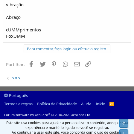
vibração.
Abraço
cUMMprimentos
FoxUMM
Para comentar, faça login ou efetue o registo.
Facebook
Twitter
Pinterest
Whatsapp
Email
Ligação
Partilhar:
S.O.S
Português
Termos e regras
Política de Privacidade
Ajuda
Início
R
S
S
®
Forum software by XenForo
© 2010-2020 XenForo Ltd.
Este site usa cookies para ajudar a personalizar o conteúdo, adequar sua
Top
experiência e mantê-lo ligado se você se registrar.
Ao continuar a usar este site, você concorda com o uso de cookies.
Infer