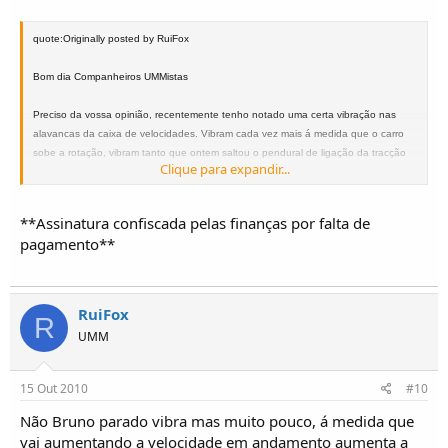
quote:Originally posted by RuiFox
Bom dia Companheiros UMMistas
Preciso da vossa opinião, recentemente tenho notado uma certa vibração nas
alavancas da caixa de velocidades. Vibram cada vez mais á medida que o carro
sobe a rotação, vibram tanto que ontem saltou o pendural de ligação da tracção
Clique para expandir...
:dizzy_face:.
Andei e ver debaixo do carro, mas não vi nada de especial (para mim que percebo
pouco
) e parado a vibração não é tão intensa, é mais ligeira.
**Assinatura confiscada pelas finanças por falta de
Será algum sintoma de algo, ou qualquer coisa desapertada, ou será normal???
pagamento**
De referir que tenho um Alter II turbo e os niveis das caixas foram revistos.
Obrigado desde já.
Abraço
RuiFox
R
UMM
cUMMprimentos
FoxUMM
15 Out 2010
#10
Não Bruno parado vibra mas muito pouco, á medida que
vai aumentando a velocidade em andamento aumenta a