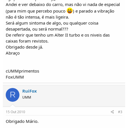
o
Andei e ver debaixo do carro, mas não vi nada de especial
s
(para mim que percebo pouco
) e parado a vibração
não é tão intensa, é mais ligeira.
Será algum sintoma de algo, ou qualquer coisa
desapertada, ou será normal???
De referir que tenho um Alter II turbo e os niveis das
caixas foram revistos.
Obrigado desde já.
Abraço
cUMMprimentos
FoxUMM
RuiFox
R
UMM
15 Out 2010
#3
Obrigado Mário.