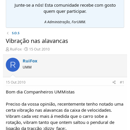
Junte-se a nós! Esta comunidade recebe com gosto
quem quer participar.
A Administração, ForUMM.
S.O.S
Vibração nas alavancas
I
D
RuiFox
15 Out 2010
n
a
i
t
RuiFox
R
c
a
UMM
i
d
a
e
d
i
15 Out 2010
#1
o
n
r
í
Bom dia Companheiros UMMistas
d
c
e
i
Preciso da vossa opinião, recentemente tenho notado uma
T
o
certa vibração nas alavancas da caixa de velocidades.
ó
Vibram cada vez mais á medida que o carro sobe a
p
rotação, vibram tanto que ontem saltou o pendural de
i
c
ligação da tracção :dizzy_face:.