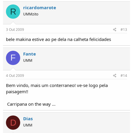
ricardomarote
R
UMMzito
3 Out 2009
#13
bele makina estive ao pe dela na calheta felicidades
Fante
F
UMM
4 Out 2009
#14
Bem vindo, mais um conterraneo! ve-se logo pela
paisagem!!
Carripana on the way ...
Dias
D
UMM