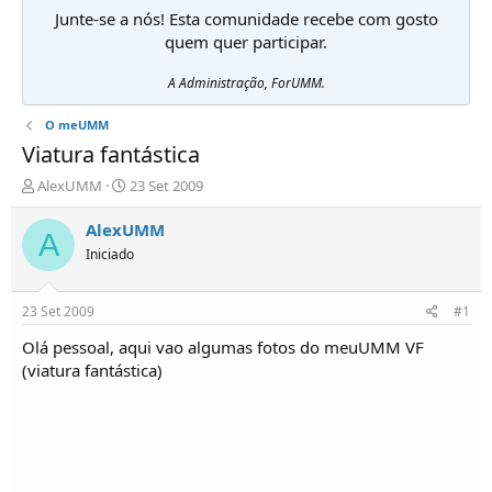
Junte-se a nós! Esta comunidade recebe com gosto
quem quer participar.
A Administração, ForUMM.
O meUMM
Viatura fantástica
I
D
AlexUMM
23 Set 2009
n
a
i
t
AlexUMM
A
c
a
Iniciado
i
d
a
e
d
i
23 Set 2009
#1
o
n
r
í
Olá pessoal, aqui vao algumas fotos do meuUMM VF
d
c
(viatura fantástica)
e
i
T
o
ó
p
i
c