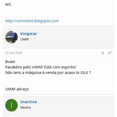
MS
http://umm4x4.blogspot.com
kingstar
UMM
25 Set 2009
#7
Boas!
Parabéns pelo UMM! Está com espirito!
Não tens a máquina à venda por acaso lo OLX ?
UMM abraço
Inactive
I
Mestre