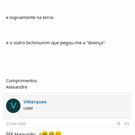
o
s
e logicamente na terra:
e o outro bichinumm que pegou-me a "doença":
Cumprimentos
Alexandre
VMarques
V
UMM
23 Set 2009
#3
ÈÈÈ Maquinão...!!