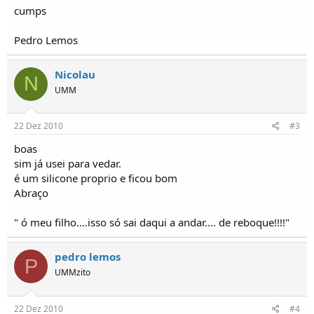
o
cumps
s
Pedro Lemos
Nicolau
N
UMM
22 Dez 2010
#3
boas
sim já usei para vedar.
é um silicone proprio e ficou bom
Abraço
" ó meu filho....isso só sai daqui a andar.... de reboque!!!!"
pedro lemos
P
UMMzito
22 Dez 2010
#4