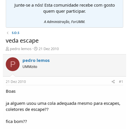
Junte-se a nós! Esta comunidade recebe com gosto
quem quer participar.
A Administração, ForUMM.
S.O.S
veda escape
I
D
pedro lemos
21 Dez 2010
n
a
i
t
pedro lemos
P
c
a
UMMzito
i
d
a
e
d
i
21 Dez 2010
#1
o
n
r
í
Boas
d
c
e
i
ja alguem usou uma cola adequada mesmo para escapes,
T
o
coletores de escape??
ó
p
fica bom??
i
c