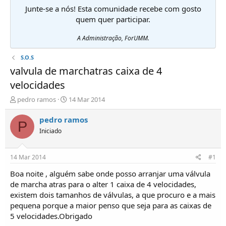
Junte-se a nós! Esta comunidade recebe com gosto
quem quer participar.
A Administração, ForUMM.
S.O.S
valvula de marchatras caixa de 4
velocidades
I
D
pedro ramos
14 Mar 2014
n
a
i
t
pedro ramos
P
c
a
Iniciado
i
d
a
e
d
i
14 Mar 2014
#1
o
n
r
í
Boa noite , alguém sabe onde posso arranjar uma válvula
d
c
de marcha atras para o alter 1 caixa de 4 velocidades,
e
i
existem dois tamanhos de válvulas, a que procuro e a mais
T
o
pequena porque a maior penso que seja para as caixas de
ó
5 velocidades.Obrigado
p