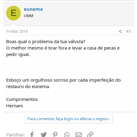
i
c
eunema
E
o
UMM
s
14 Mar 2014
#3
Boas qual o problema da tua válvula?
O melhor mesmo é tirar fora e levar a casa de pecas e
pedir igual.
Esboço um orgulhoso sorriso por cada imperfeição do
restauro do eunema.
Cumprimentos
Hernani
Para comentar, faça login ou efetue o registo.
Facebook
Twitter
Pinterest
Whatsapp
Email
Ligação
Partilhar: