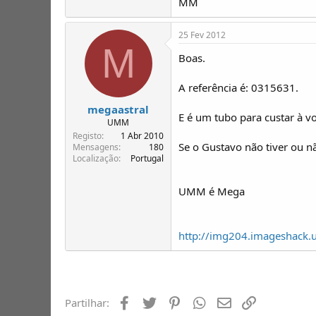
MM
25 Fev 2012
M
Boas.
A referência é: 0315631.
megaastral
E é um tubo para custar à vo
UMM
Registo
1 Abr 2010
Se o Gustavo não tiver ou n
Mensagens
180
Localização
Portugal
UMM é Mega
http://img204.imageshack.
Facebook
Twitter
Pinterest
Whatsapp
Email
Ligação
Partilhar: