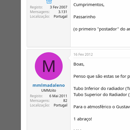
Cumprimentos,
Registo
3 Fev 2007
Mensagens
3.131
Passarinho
Localização
Portugal
(o primeiro "postador" do a
16 Fev 2012
M
Boas,
Penso que são estas se for p
mmlmadaleno
Tubo Inferior do radiador (
UMMzito
Tubo Superior do Radiador 
Registo
6 Mai 2011
Mensagens
82
Localização
Portugal
Para o atmosférico o Gusta
1 abraço!