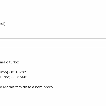
no!)
ara o turbo:
Turbo) - 0310202
(Turbo) - 0315603
vo Morais tem disso a bom preço.