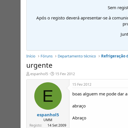
Sem regist
Após o registo deverá apresentar-se à comuni
pr
Jun
Início
Fóruns
Departamento técnico
Refrigeração 
urgente
I
D
espanhol5
15 Fev 2012
n
a
i
t
15 Fev 2012
c
a
E
boas alguem me pode dar a r
i
d
a
e
d
i
abraço
o
n
espanhol5
r
í
Abraço
d
c
UMM
e
i
Registo
14 Set 2009