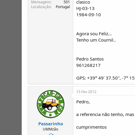
clasico
T
o
Mensagens
501
Localização
Portugal
ó
HJ-03-13
p
1984-09-10
i
c
o
Agora sou Feliz...
s
Tenho um Cournil..
Pedro Santos
961268217
GPS: +39° 49' 37.50", -7° 15
15 Fev 2012
Pedro,
a referencia não tenho, mas 
Passarinho
cumprimentos
UMMzão