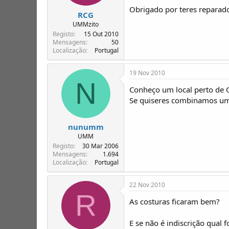
Obrigado por teres reparado
RCG
UMMzito
Registo
15 Out 2010
Mensagens
50
Localização
Portugal
19 Nov 2010
N
Conheço um local perto de Q
Se quiseres combinamos um 
nunumm
UMM
Registo
30 Mar 2006
Mensagens
1.694
Localização
Portugal
22 Nov 2010
R
As costuras ficaram bem?
E se não é indiscrição qual 