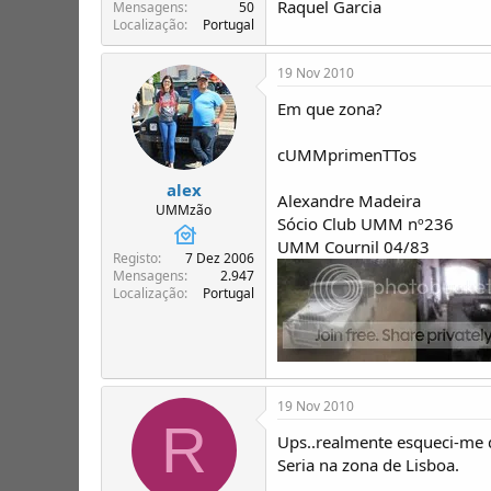
Raquel Garcia
T
o
Mensagens
50
Localização
Portugal
ó
p
i
19 Nov 2010
c
o
Em que zona?
s
cUMMprimenTTos
alex
Alexandre Madeira
UMMzão
Sócio Club UMM nº236
UMM Cournil 04/83
Registo
7 Dez 2006
Mensagens
2.947
Localização
Portugal
19 Nov 2010
R
Ups..realmente esqueci-me d
Seria na zona de Lisboa.