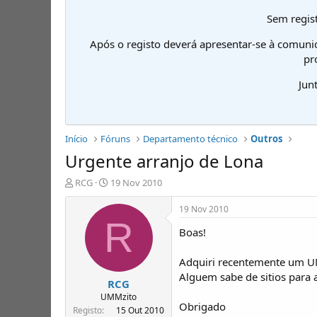
Sem regist
Após o registo deverá apresentar-se à comuni
pr
Jun
Início
Fóruns
Departamento técnico
Outros
Urgente arranjo de Lona
I
D
RCG
19 Nov 2010
n
a
i
t
19 Nov 2010
c
a
R
Boas!
i
d
a
e
d
i
Adquiri recentemente um UMM
o
n
Alguem sabe de sitios para a
RCG
r
í
d
c
UMMzito
Obrigado
e
i
Registo
15 Out 2010