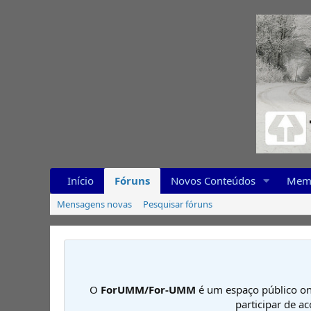
Início
Fóruns
Novos Conteúdos
Mem
Mensagens novas
Pesquisar fóruns
O
ForUMM/For-UMM
é um espaço público on
participar de a