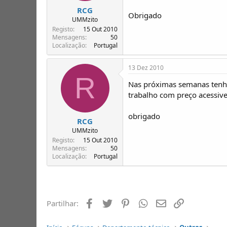
RCG
Obrigado
UMMzito
Registo
15 Out 2010
Mensagens
50
Localização
Portugal
13 Dez 2010
R
Nas próximas semanas tenh
trabalho com preço acessive
obrigado
RCG
UMMzito
Registo
15 Out 2010
Mensagens
50
Localização
Portugal
Facebook
Twitter
Pinterest
Whatsapp
Email
Ligação
Partilhar: