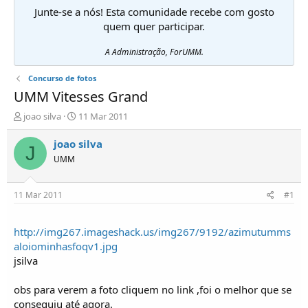
Junte-se a nós! Esta comunidade recebe com gosto
quem quer participar.
A Administração, ForUMM.
Concurso de fotos
UMM Vitesses Grand
I
D
joao silva
11 Mar 2011
n
a
i
t
joao silva
J
c
a
UMM
i
d
a
e
d
i
11 Mar 2011
#1
o
n
r
í
d
c
http://img267.imageshack.us/img267/9192/azimutumms
e
i
aloiominhasfoqv1.jpg
T
o
jsilva
ó
p
obs para verem a foto cliquem no link ,foi o melhor que se
i
c
conseguiu até agora.