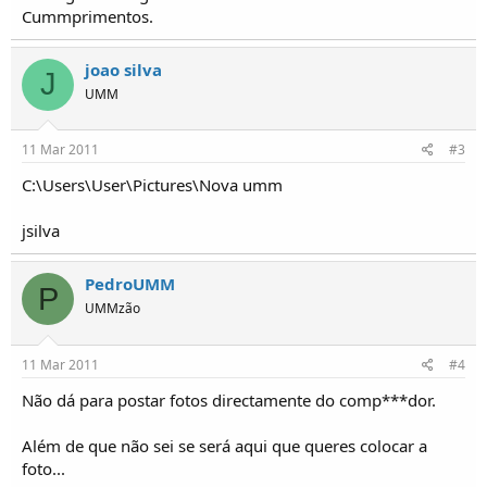
o
Cummprimentos.
s
joao silva
J
UMM
11 Mar 2011
#3
C:\Users\User\Pictures\Nova umm
jsilva
PedroUMM
P
UMMzão
11 Mar 2011
#4
Não dá para postar fotos directamente do comp***dor.
Além de que não sei se será aqui que queres colocar a
foto...