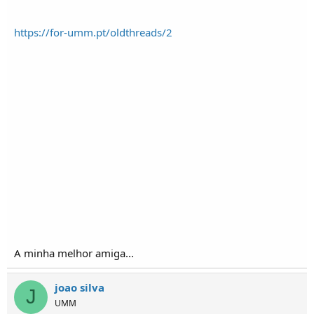
https://for-umm.pt/oldthreads/2
A minha melhor amiga...
joao silva
J
UMM