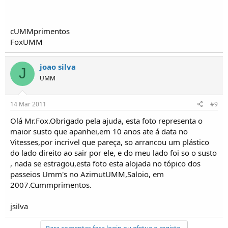
cUMMprimentos
FoxUMM
joao silva
J
UMM
14 Mar 2011
#9
Olá Mr.Fox.Obrigado pela ajuda, esta foto representa o
maior susto que apanhei,em 10 anos ate á data no
Vitesses,por incrivel que pareça, so arrancou um plástico
do lado direito ao sair por ele, e do meu lado foi so o susto
, nada se estragou,esta foto esta alojada no tópico dos
passeios Umm's no AzimutUMM,Saloio, em
2007.Cummprimentos.
jsilva