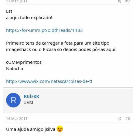
11 Mar 2011
#7
Est
a aqui tudo explicado!
https://for-umm.pt/oldthreads/1433
Primeiro tens de carregar a fota para um site tipo
imageshack ou o Picasa só depois podes pô-las aqui!
cUMMprimentos
Natacha
http://www.wix.com/natasca/coisas-de-tt
RuiFox
R
UMM
14 Mar 2011
#8
Uma ajuda amigo jsilva