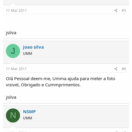
11 Mar 2011
#5
jsilva
joao silva
J
UMM
11 Mar 2011
#6
Olá Pessoal deem-me, Umma ajuda para meter a foto
visivel, Obrigado e Cummprimentos.
jsilva
NSMP
N
UMM