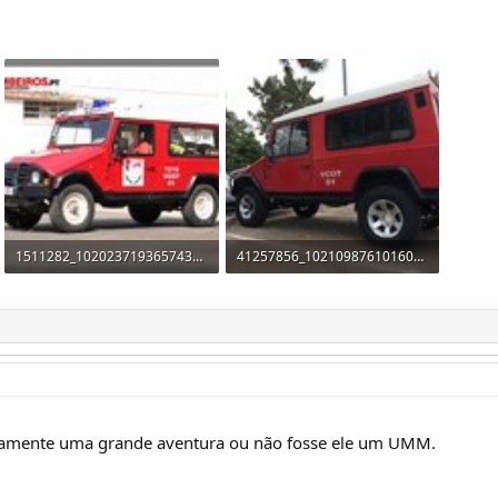
1511282_10202371936574349_4731181379197670363_n.jpg
41257856_10210987610160804_6267454331180548096_n.jpg
53,1 KB · Visualizações: 143
103 KB · Visualizações: 144
ertamente uma grande aventura ou não fosse ele um UMM.