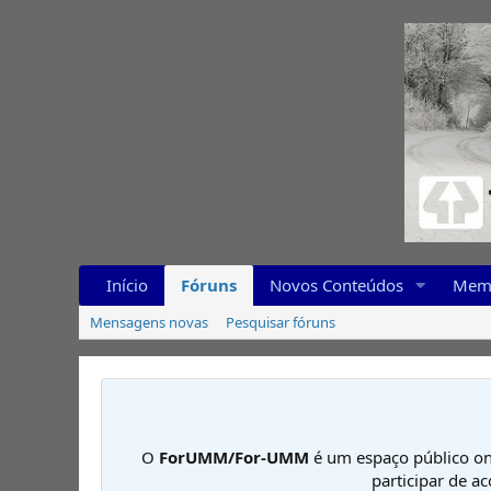
Início
Fóruns
Novos Conteúdos
Mem
Mensagens novas
Pesquisar fóruns
O
ForUMM/For-UMM
é um espaço público on
participar de a