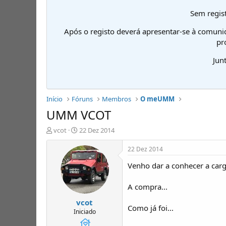
Sem regist
Após o registo deverá apresentar-se à comuni
pr
Jun
Início
Fóruns
Membros
O meUMM
UMM VCOT
I
D
vcot
22 Dez 2014
n
a
i
t
22 Dez 2014
c
a
Venho dar a conhecer a car
i
d
a
e
d
i
A compra...
o
n
vcot
r
í
Como já foi...
d
c
Iniciado
e
i