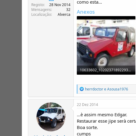
como esta...
T
o
Registo
28 Nov 2014
ó
Mensagens
32
Anexos
p
Localização
Alverca
i
c
o
s
10633602_10202371892293242_2230149278076133325_o.jpg
97,5 KB · Visualizações: 98
R
herrdoctor
e
Asousa1976
e
a
ç
22 Dez 2014
õ
e
...è assim mesmo Edgar.
s
Restaurar esse jipe serà c
:
Boa sorte.
cumps