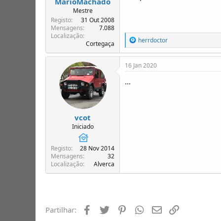
MarioMachado
Mestre
Registo
31 Out 2008
Mensagens
7.088
Localização
R
herrdoctor
Cortegaça
e
a
ç
16 Jan 2020
õ
e
...
s
:
vcot
Iniciado
Registo
28 Nov 2014
Mensagens
32
Localização
Alverca
Facebook
Twitter
Pinterest
Whatsapp
Email
Ligação
Partilhar: