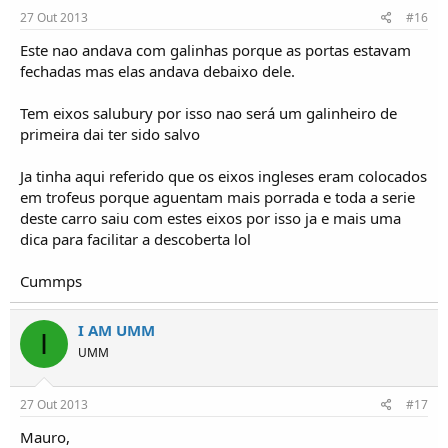
27 Out 2013
#16
Este nao andava com galinhas porque as portas estavam
fechadas mas elas andava debaixo dele.
Tem eixos salubury por isso nao será um galinheiro de
primeira dai ter sido salvo
Ja tinha aqui referido que os eixos ingleses eram colocados
em trofeus porque aguentam mais porrada e toda a serie
deste carro saiu com estes eixos por isso ja e mais uma
dica para facilitar a descoberta lol
Cummps
I AM UMM
I
UMM
27 Out 2013
#17
Mauro,