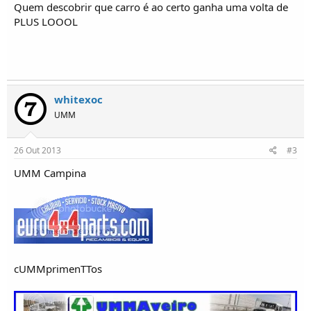
o
Quem descobrir que carro é ao certo ganha uma volta de
s
PLUS LOOOL
whitexoc
UMM
26 Out 2013
#3
UMM Campina
cUMMprimenTTos