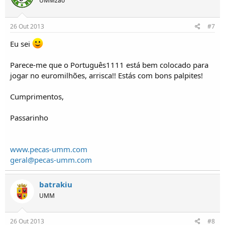
UMMzão
26 Out 2013
#7
Eu sei
Parece-me que o Português1111 está bem colocado para
jogar no euromilhões, arrisca!! Estás com bons palpites!
Cumprimentos,
Passarinho
www.pecas-umm.com
geral@pecas-umm.com
batrakiu
UMM
26 Out 2013
#8