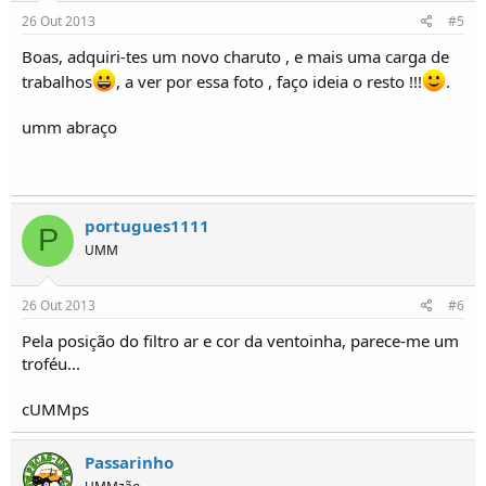
26 Out 2013
#5
Boas, adquiri-tes um novo charuto , e mais uma carga de
trabalhos
, a ver por essa foto , faço ideia o resto !!!
.
umm abraço
portugues1111
P
UMM
26 Out 2013
#6
Pela posição do filtro ar e cor da ventoinha, parece-me um
troféu...
cUMMps
Passarinho