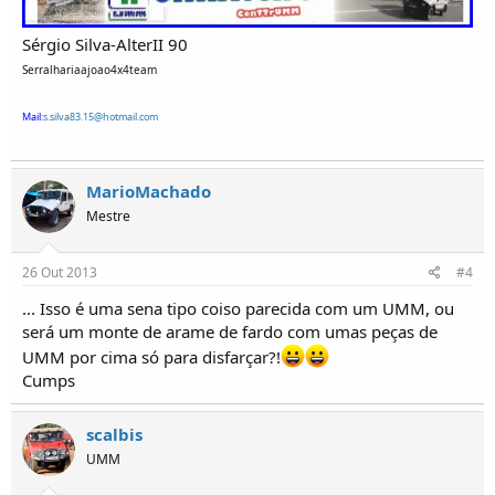
Sérgio Silva-AlterII 90
Serralhariaajoao4x4team
Mail:
s.silva83.15@hotmail.com
MarioMachado
Mestre
26 Out 2013
#4
... Isso é uma sena tipo coiso parecida com um UMM, ou
será um monte de arame de fardo com umas peças de
UMM por cima só para disfarçar?!
Cumps
scalbis
UMM