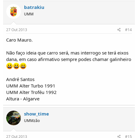
batrakiu
UMM
27 Out 2013
#14
Caro Mauro.
Não faço ideia que carro será, mas interrogo se terá eixos
dana, em caso afirmativo sempre podes chamar galinheiro
André Santos
UMM Alter Turbo 1991
UMM Alter Troféu 1992
Altura - Algarve
show_time
UMMzão
27 Out 2013
#15