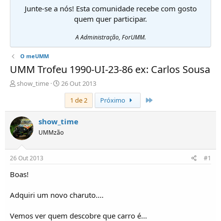
Junte-se a nós! Esta comunidade recebe com gosto
quem quer participar.
A Administração, ForUMM.
O meUMM
UMM Trofeu 1990-UI-23-86 ex: Carlos Sousa
I
D
show_time
26 Out 2013
n
a
Último
1 de 2
Próximo
i
t
c
a
i
d
show_time
a
e
UMMzão
d
i
o
n
r
í
26 Out 2013
#1
d
c
e
i
Boas!
T
o
ó
Adquiri um novo charuto....
p
i
Vemos ver quem descobre que carro é...
c