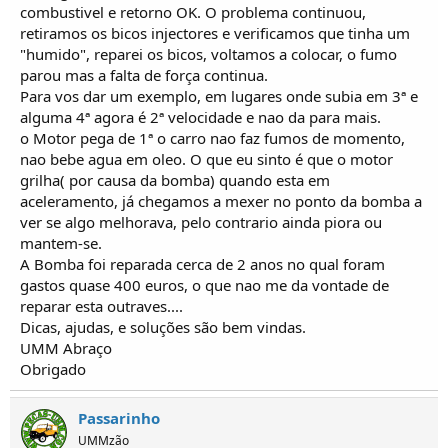
o
combustivel e retorno OK. O problema continuou,
s
retiramos os bicos injectores e verificamos que tinha um
"humido", reparei os bicos, voltamos a colocar, o fumo
parou mas a falta de força continua.
Para vos dar um exemplo, em lugares onde subia em 3ª e
alguma 4ª agora é 2ª velocidade e nao da para mais.
o Motor pega de 1ª o carro nao faz fumos de momento,
nao bebe agua em oleo. O que eu sinto é que o motor
grilha( por causa da bomba) quando esta em
aceleramento, já chegamos a mexer no ponto da bomba a
ver se algo melhorava, pelo contrario ainda piora ou
mantem-se.
A Bomba foi reparada cerca de 2 anos no qual foram
gastos quase 400 euros, o que nao me da vontade de
reparar esta outraves....
Dicas, ajudas, e soluções são bem vindas.
UMM Abraço
Obrigado
Passarinho
UMMzão