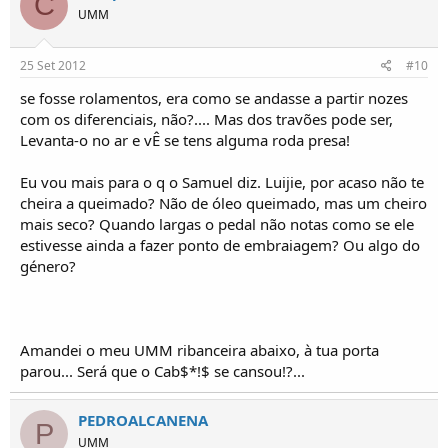
C
UMM
25 Set 2012
#10
se fosse rolamentos, era como se andasse a partir nozes
com os diferenciais, não?.... Mas dos travões pode ser,
Levanta-o no ar e vÊ se tens alguma roda presa!
Eu vou mais para o q o Samuel diz. Luijie, por acaso não te
cheira a queimado? Não de óleo queimado, mas um cheiro
mais seco? Quando largas o pedal não notas como se ele
estivesse ainda a fazer ponto de embraiagem? Ou algo do
género?
Amandei o meu UMM ribanceira abaixo, à tua porta
parou... Será que o Cab$*!$ se cansou!?...
PEDROALCANENA
P
UMM