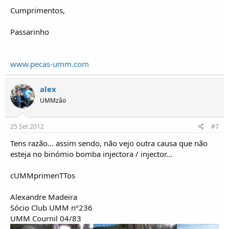
Cumprimentos,
Passarinho
www.pecas-umm.com
alex
UMMzão
25 Set 2012
#7
Tens razão... assim sendo, não vejo outra causa que não
esteja no binómio bomba injectora / injector...
cUMMprimenTTos
Alexandre Madeira
Sócio Club UMM nº236
UMM Cournil 04/83