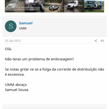
Samuel
S
UMM
25 Set 2012
#8
Olá,
Não teras um problema de embraiagem?
Se notas grilar ve se a folga da corrente de distribuíção não
é excessiva.
UMM abraço
Samuel Sousa