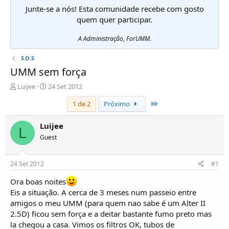
Junte-se a nós! Esta comunidade recebe com gosto
quem quer participar.
A Administração, ForUMM.
S.O.S
UMM sem força
I
D
Luijee
24 Set 2012
n
a
Último
1 de 2
Próximo
i
t
c
a
i
d
Luijee
L
a
e
Guest
d
i
o
n
r
í
24 Set 2012
#1
d
c
e
i
Ora boas noites
T
o
Eis a situação. A cerca de 3 meses num passeio entre
ó
amigos o meu UMM (para quem nao sabe é um Alter II
p
2.5D) ficou sem força e a deitar bastante fumo preto mas
i
la chegou a casa. Vimos os filtros OK, tubos de
c