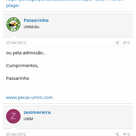
plage/
Passarinho
UMMzão
25 Set 2012
#13
ou pela admissão..
Cumprimentos,
Passarinho
www.pecas-umm.com
zesimoreira
Z
UMM
25 Set 2012
#14