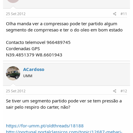
25 Set 2012
#11
Olha manda ver a compressao pode ter partido algum
segmento de comprresao e ter o do oleo em bom estado
Contacto telemovel 966489745
Cordenadas GPS
N39.4851379 W8.6601943
ACardoso
UMM
25 Set 2012
#12
Se tiver um segmento partido pode ver se tem pressão a
sair pelo respiro do carter, não?
https://for-umm.pt/oldthreads/18188
http://portugal.portalclassicos.com/topic/12687-mehari-