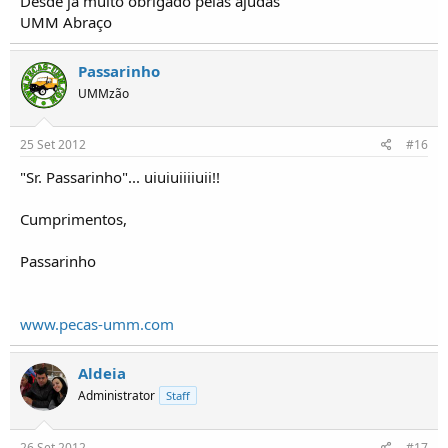
Desde ja muito obrigado pelas ajudas
UMM Abraço
Passarinho
UMMzão
25 Set 2012
#16
"Sr. Passarinho"... uiuiuiiiiuii!!
Cumprimentos,
Passarinho
www.pecas-umm.com
Aldeia
Administrator
Staff
26 Set 2012
#17