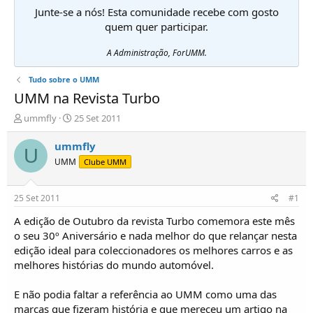
Junte-se a nós! Esta comunidade recebe com gosto
quem quer participar.
A Administração, ForUMM.
Tudo sobre o UMM
UMM na Revista Turbo
I
D
ummfly
25 Set 2011
n
a
i
t
ummfly
U
c
a
UMM
Clube UMM
i
d
a
e
d
i
25 Set 2011
#1
o
n
r
í
A edição de Outubro da revista Turbo comemora este mês
d
c
o seu 30º Aniversário e nada melhor do que relançar nesta
e
i
edição ideal para coleccionadores os melhores carros e as
T
o
melhores histórias do mundo automóvel.
ó
p
E não podia faltar a referência ao UMM como uma das
i
c
marcas que fizeram história e que mereceu um artigo na