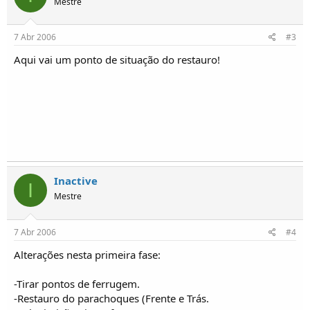
Mestre
o
s
7 Abr 2006
#3
Aqui vai um ponto de situação do restauro!
Inactive
I
Mestre
7 Abr 2006
#4
Alterações nesta primeira fase:
-Tirar pontos de ferrugem.
-Restauro do parachoques (Frente e Trás.