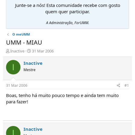
Junte-se a nós! Esta comunidade recebe com gosto
quem quer participar.
A Administração, ForUMM.
O meUMM
UMM - MIAU
I
D
Inactive
31 Mar 2006
n
a
i
t
Inactive
I
c
a
Mestre
i
d
a
e
d
i
31 Mar 2006
#1
o
n
r
í
Boas, tenho há muito pouco tempo e ainda tem muito
d
c
para fazer!
e
i
T
o
ó
p
i
Inactive
I
c