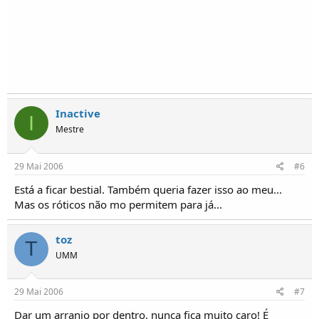
Inactive
I
Mestre
29 Mai 2006
#6
Está a ficar bestial. Também queria fazer isso ao meu...
Mas os róticos não mo permitem para já...
toz
T
UMM
29 Mai 2006
#7
Dar um arranjo por dentro, nunca fica muito caro! É