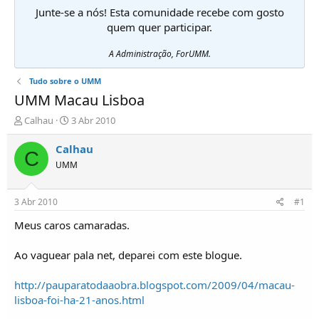
Junte-se a nós! Esta comunidade recebe com gosto
quem quer participar.
A Administração, ForUMM.
Tudo sobre o UMM
UMM Macau Lisboa
I
D
Calhau
3 Abr 2010
n
a
i
t
Calhau
C
c
a
UMM
i
d
a
e
d
i
3 Abr 2010
#1
o
n
r
í
Meus caros camaradas.
d
c
e
i
Ao vaguear pala net, deparei com este blogue.
T
o
ó
http://pauparatodaaobra.blogspot.com/2009/04/macau-
p
lisboa-foi-ha-21-anos.html
i
c