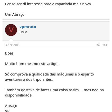
o
Penso ser di interesse para a rapaziada mais nova...
s
Um Abraço.
vpmrato
V
UMM
3 Abr 2010
#3
Boas
Muito bom mesmo este artigo.
Só comprova a qualidade das máquinas e o espirito
aventureiro dos tripulantes.
Também gostava de fazer uma coisa assim ... mas não há
disponibilidade .
Abraço
VR