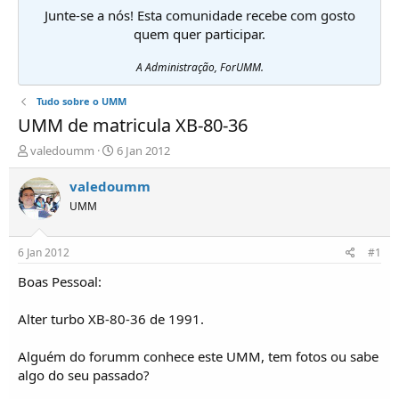
Junte-se a nós! Esta comunidade recebe com gosto
quem quer participar.
A Administração, ForUMM.
Tudo sobre o UMM
UMM de matricula XB-80-36
I
D
valedoumm
6 Jan 2012
n
a
i
t
valedoumm
c
a
UMM
i
d
a
e
d
i
6 Jan 2012
#1
o
n
r
í
Boas Pessoal:
d
c
e
i
Alter turbo XB-80-36 de 1991.
T
o
ó
Alguém do forumm conhece este UMM, tem fotos ou sabe
p
algo do seu passado?
i
c