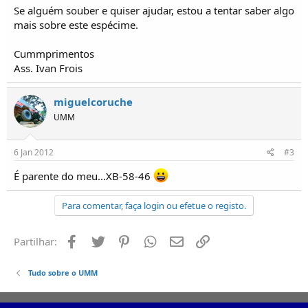
o
Se alguém souber e quiser ajudar, estou a tentar saber algo
s
mais sobre este espécime.
Cummprimentos
Ass. Ivan Frois
miguelcoruche
UMM
6 Jan 2012
#3
É parente do meu...XB-58-46
Para comentar, faça login ou efetue o registo.
Facebook
Twitter
Pinterest
Whatsapp
Email
Ligação
Partilhar:
Tudo sobre o UMM