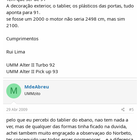
A decoração exterior, o tablier, os plásticos das portas, tudo
aponta para 91.
se fosse um 2000 o motor não seria 2498 cm, mas sim
2100.
Cumprimentos
Rui Lima
UMM Alter II Turbo 92
UMM Alter II Pick up 93
MdeAbreu
M
UMMzito
29 Abr 2009
#5
pelo que eu percebi do tablier do ebano, nao tem nada a
ver, mas de qualquer das formas tinha ficado na duvida,
achei tambem muito engraçado a observaçao do Norbeto,
ter conceguido ver todos esses pormenores... e a diferença