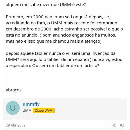
o
alguem me sabe dizer que UMM é este?
s
Primeiro, em 2000 nao eram so Longos? depois, se,
acreditando na fhm, o UMM mais recente foi comprado
em dezembro de 2000, acho estranho ser possivel o que o
esta no anuncio. ( bom anuncios enganosos ha muitos,
mas nao e isso que me chamou mais a atençao)
depois aquele tablier nunca o vi, será uma invençao da
UMM? será aquilo o tablier de um ebano?( nunca vi, estou
a especular). Ou será um tablier de um artista?
abraços,
ummfly
U
UMM
Clube UMM
29 Abr 2009
#3