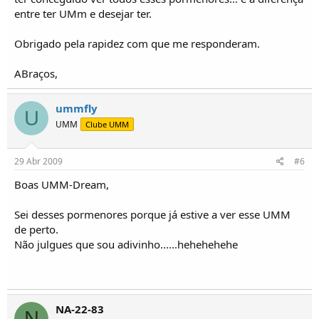
entre ter UMm e desejar ter.
Obrigado pela rapidez com que me responderam.
ABraços,
ummfly
U
UMM
Clube UMM
29 Abr 2009
#6
Boas UMM-Dream,
Sei desses pormenores porque já estive a ver esse UMM
de perto.
Não julgues que sou adivinho......hehehehehe
NA-22-83
N