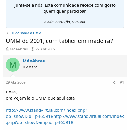
Junte-se a nós! Esta comunidade recebe com gosto
quem quer participar.
A Administração, ForUMM.
Tudo sobre o UMM
UMM de 2001, com tablier em madeira?
I
D
MdeAbreu
29 Abr 2009
n
a
i
t
MdeAbreu
M
c
a
UMMzito
i
d
a
e
d
i
29 Abr 2009
#1
o
n
r
í
Boas,
d
c
ora vejam la o UMM que aqui esta,
e
i
T
o
http://www.standvirtual.com/index.php?
ó
op=show&id;=p465918
http://www.standvirtual.com/index
p
.php?op=show&amp;id=p465918
i
c