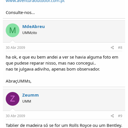
www.aventuraoutdoor.com.pt
Consulte-nos...
MdeAbreu
M
UMMzito
30 Abr 2009
#8
ha ok, e que eu bem andei a ver se havia alguma foto em
que pudese reparar nisso, mas nao concegui..
nao te julgava adiviho, apenas bom observador.
AbraçUMMs,
Zeumm
Z
UMM
30 Abr 2009
#9
Tablier de madeira só se for um Rolls Royce ou um Bentley.