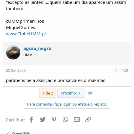
"excepto as jantes"....quem sabe um dia aparece um assim
tambem.
cUMMprimenTTos
MiguelGomes
www.ClubeUMM.pt
aguia_negra
UMM
25 Set 2009
#20
parabens pela akisiçao e por salvares o makinao
Último
1 de 2
Próximo
Para comentar, faça login ou efetue o registo.
Facebook
Twitter
Pinterest
Whatsapp
Email
Ligação
Partilhar:
O meUMM