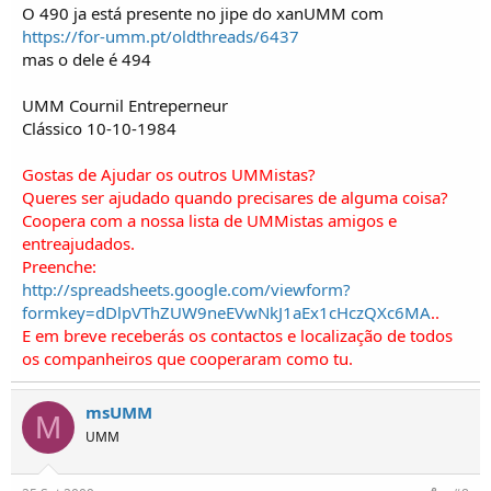
O 490 ja está presente no jipe do xanUMM com
https://for-umm.pt/oldthreads/6437
mas o dele é 494
UMM Cournil Entreperneur
Clássico 10-10-1984
Gostas de Ajudar os outros UMMistas?
Queres ser ajudado quando precisares de alguma coisa?
Coopera com a nossa lista de UMMistas amigos e
entreajudados.
Preenche:
http://spreadsheets.google.com/viewform?
formkey=dDlpVThZUW9neEVwNkJ1aEx1cHczQXc6MA
..
E em breve receberás os contactos e localização de todos
os companheiros que cooperaram como tu.
msUMM
M
UMM