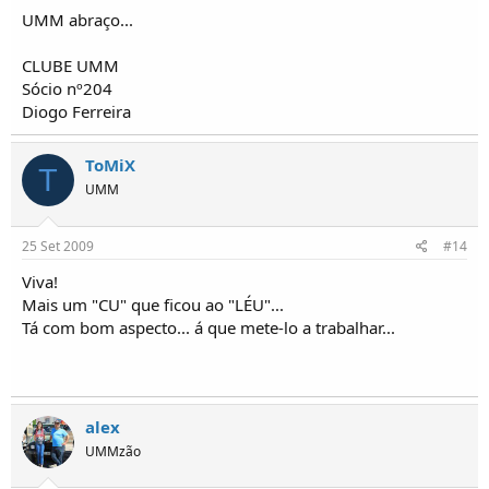
UMM abraço...
CLUBE UMM
Sócio nº204
Diogo Ferreira
ToMiX
T
UMM
25 Set 2009
#14
Viva!
Mais um "CU" que ficou ao "LÉU"...
Tá com bom aspecto... á que mete-lo a trabalhar...
alex
UMMzão