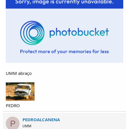
UMM abraço
PEDRO
PEDROALCANENA
P
UMM