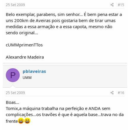
25 Set 2009
#15
Belo exemplar, parabens, sim senhor... É bem pena estar a
uns 200km de Aveiras pois gostaria bem de tirar umas
medidas a essa armação e a essa capota, mesmo não
sendo original...
cUMMprimenTTos
Alexandre Madeira
pblaveiras
P
UMM
25 Set 2009
#16
Boas...
Tomix,a máquina trabalha na perfeição e ANDA sem
complicações...os travões é que é aquela base...trava no da
frente