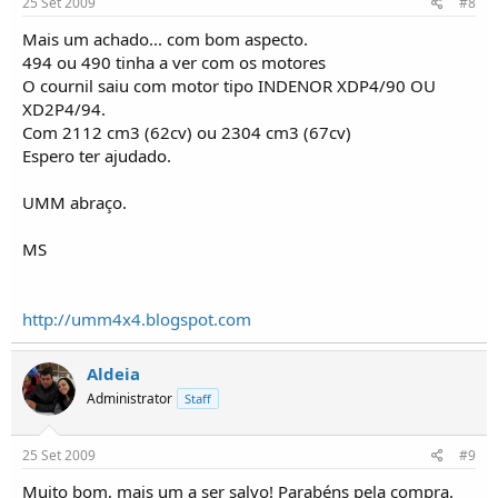
25 Set 2009
#8
Mais um achado... com bom aspecto.
494 ou 490 tinha a ver com os motores
O cournil saiu com motor tipo INDENOR XDP4/90 OU
XD2P4/94.
Com 2112 cm3 (62cv) ou 2304 cm3 (67cv)
Espero ter ajudado.
UMM abraço.
MS
http://umm4x4.blogspot.com
Aldeia
Administrator
Staff
25 Set 2009
#9
Muito bom, mais um a ser salvo! Parabéns pela compra.