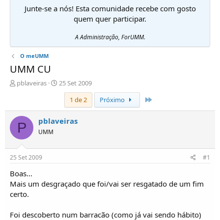
Junte-se a nós! Esta comunidade recebe com gosto
quem quer participar.
A Administração, ForUMM.
O meUMM
UMM CU
I
D
pblaveiras
25 Set 2009
n
a
Último
1 de 2
Próximo
i
t
c
a
i
d
pblaveiras
P
a
e
UMM
d
i
o
n
r
í
25 Set 2009
#1
d
c
e
i
Boas...
T
o
Mais um desgraçado que foi/vai ser resgatado de um fim
ó
certo.
p
i
Foi descoberto num barracão (como já vai sendo hábito)
c