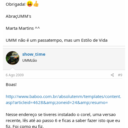
Obrigada!
AbraçUMM's
Marta Martins ^^
UMM não é um passatempo, mas um Estilo de Vida
show_time
UMMzão
6 Ago 2009
#9
Boas!
http://www.baboo.com.br/absolutenm/templates/content.
asp?articleid=4628&amp;zoneid=24&amp;resumo=
Nesse endereço se tiveres instalado o corel, uma versao
recente, lês até ao passo 6 e ficas a saber fazer isto que eu
fiz. Foi como eu fiz.