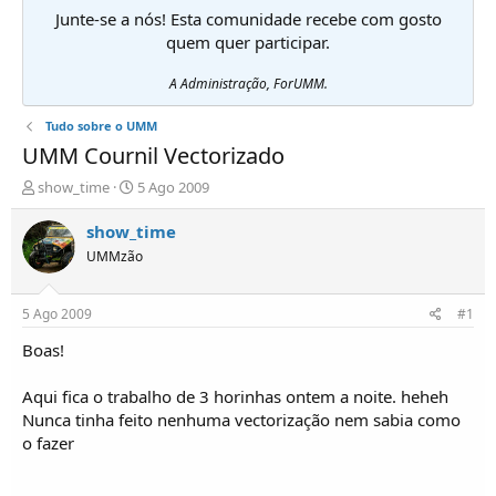
Junte-se a nós! Esta comunidade recebe com gosto
quem quer participar.
A Administração, ForUMM.
Tudo sobre o UMM
UMM Cournil Vectorizado
I
D
show_time
5 Ago 2009
n
a
i
t
show_time
c
a
UMMzão
i
d
a
e
d
i
5 Ago 2009
#1
o
n
r
í
Boas!
d
c
e
i
Aqui fica o trabalho de 3 horinhas ontem a noite. heheh
T
o
Nunca tinha feito nenhuma vectorização nem sabia como
ó
o fazer
p
i
c