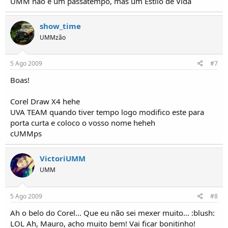
UMM não é um passatempo, mas um Estilo de Vida
show_time
UMMzão
5 Ago 2009
#7
Boas!
Corel Draw X4 hehe
UVA TEAM quando tiver tempo logo modifico este para
porta curta e coloco o vosso nome heheh
cUMMps
VictoriUMM
UMM
5 Ago 2009
#8
Ah o belo do Corel... Que eu não sei mexer muito... :blush:
LOL Ah, Mauro, acho muito bem! Vai ficar bonitinho!