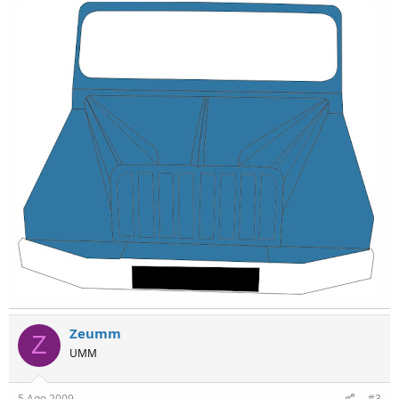
Zeumm
Z
UMM
5 Ago 2009
#3