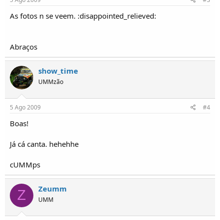
As fotos n se veem. :disappointed_relieved:
Abraços
show_time
UMMzão
5 Ago 2009
#4
Boas!
Já cá canta. hehehhe
cUMMps
Zeumm
Z
UMM