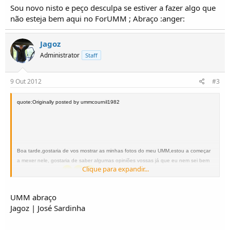
o
Sou novo nisto e peço desculpa se estiver a fazer algo que
s
não esteja bem aqui no ForUMM ; Abraço :anger:
Jagoz
Administrator
Staff
9 Out 2012
#3
quote:Originally posted by ummcournil1982
Boa tarde,gostaria de vos mostrar as minhas fotos do meu UMM,estou a começar
a mexer nele, gostaria de saber algumas opiniões vossas já que eu nem sei bem
Clique para expandir...
onde me fui meter
UMM abraço
Jagoz | José Sardinha