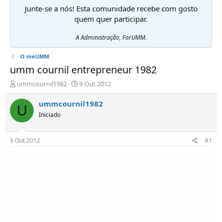
Junte-se a nós! Esta comunidade recebe com gosto
quem quer participar.
A Administração, ForUMM.
O meUMM
umm cournil entrepreneur 1982
I
D
ummcournil1982
9 Out 2012
n
a
i
t
ummcournil1982
U
c
a
Iniciado
i
d
a
e
d
i
9 Out 2012
#1
o
n
r
í
d
c
e
i
T
o
ó
p
i
c