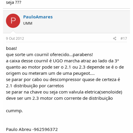
seja ???
PauloAmares
P
UMM
9 Out 2012
#17
boas!
que sorte um cournil oferecido...parabens!
a caixa desse cournil é UGO marcha atraz ao lado da 3º
quanto ao motor pode ser o 2.1 ou 2.3 depende se é o de
origem ou meteram um de uma peugeot....
se parar por cabo ou descompressor quase de certeza é
2.1 distribuição por carretos
se parar na chave ou seja com valvula eletrica(senoloide)
deve ser um 2.3 motor com corrente de distribuição
cummp.
Paulo Abreu -962596372