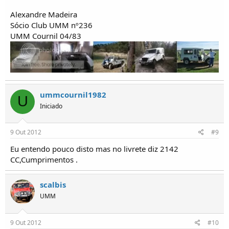
Alexandre Madeira
Sócio Club UMM nº236
UMM Cournil 04/83
ummcournil1982
U
Iniciado
9 Out 2012
#9
Eu entendo pouco disto mas no livrete diz 2142
CC,Cumprimentos .
scalbis
UMM
9 Out 2012
#10