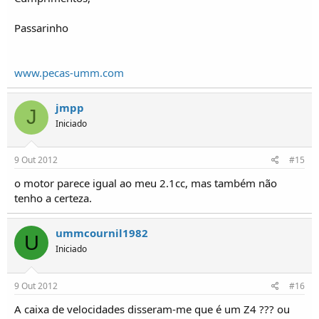
Passarinho
www.pecas-umm.com
jmpp
J
Iniciado
9 Out 2012
#15
o motor parece igual ao meu 2.1cc, mas também não
tenho a certeza.
ummcournil1982
U
Iniciado
9 Out 2012
#16
A caixa de velocidades disseram-me que é um Z4 ??? ou