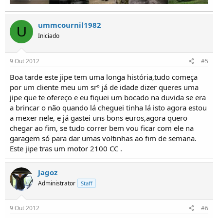
ummcournil1982
U
Iniciado
9 Out 2012
#5
Boa tarde este jipe tem uma longa história,tudo começa
por um cliente meu um srº já de idade dizer queres uma
jipe que te ofereço e eu fiquei um bocado na duvida se era
a brincar o não quando lá cheguei tinha lá isto agora estou
a mexer nele, e já gastei uns bons euros,agora quero
chegar ao fim, se tudo correr bem vou ficar com ele na
garagem só para dar umas voltinhas ao fim de semana.
Este jipe tras um motor 2100 CC .
Jagoz
Administrator
Staff
9 Out 2012
#6