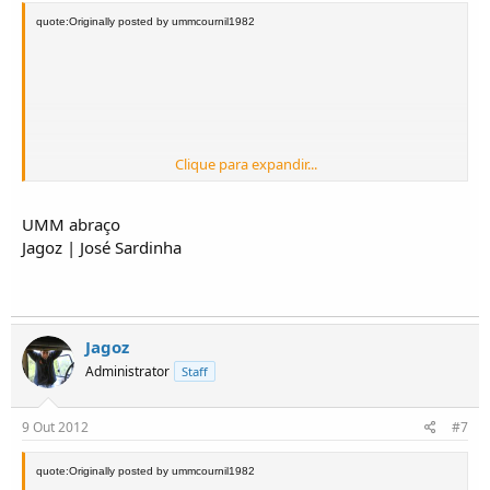
quote:Originally posted by ummcournil1982
Clique para expandir...
UMM abraço
Jagoz | José Sardinha
Mais algumas fotos
Jagoz
Administrator
Staff
9 Out 2012
#7
quote:Originally posted by ummcournil1982