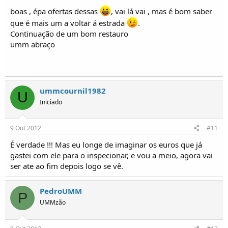
boas , épa ofertas dessas
, vai lá vai , mas é bom saber
que é mais um a voltar á estrada
.
Continuação de um bom restauro
umm abraço
ummcournil1982
U
Iniciado
9 Out 2012
#11
É verdade !!! Mas eu longe de imaginar os euros que já
gastei com ele para o inspecionar, e vou a meio, agora vai
ser ate ao fim depois logo se vê.
PedroUMM
P
UMMzão