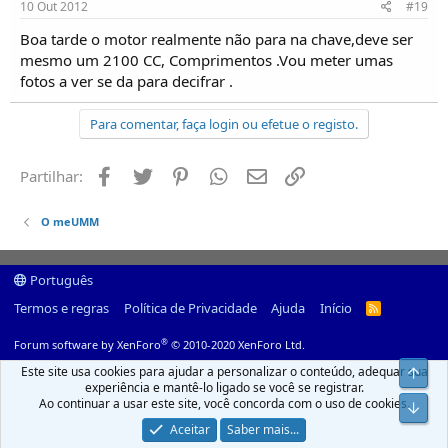
10 Out 2012
#19
Boa tarde o motor realmente não para na chave,deve ser
mesmo um 2100 CC, Comprimentos .Vou meter umas
fotos a ver se da para decifrar .
Para comentar, faça login ou efetue o registo.
Facebook
Twitter
Pinterest
Whatsapp
Email
Ligação
Partilhar:
O meUMM
Português
Termos e regras
Política de Privacidade
Ajuda
Início
R
S
S
®
Forum software by XenForo
© 2010-2020 XenForo Ltd.
Este site usa cookies para ajudar a personalizar o conteúdo, adequar sua
Top
experiência e mantê-lo ligado se você se registrar.
Ao continuar a usar este site, você concorda com o uso de cookies.
Infer
Aceitar
Saber mais...