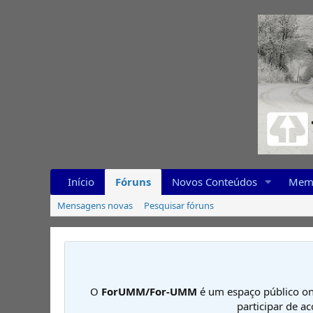
Início
Fóruns
Novos Conteúdos
Mem
Mensagens novas
Pesquisar fóruns
O
ForUMM/For-UMM
é um espaço público on
participar de a