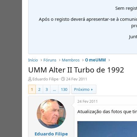
Sem regist
Após o registo deverá apresentar-se à comuni
pr
Jun
Início
Fóruns
Membros
O meUMM
UMM Alter II Turbo de 1992
I
D
Eduardo Filipe
24 Fev 2011
n
a
1
2
3
...
130
Próximo
i
t
c
a
i
d
24 Fev 2011
a
e
Atualização das fotos que 
d
i
o
n
r
í
d
c
Eduardo Filipe
e
i