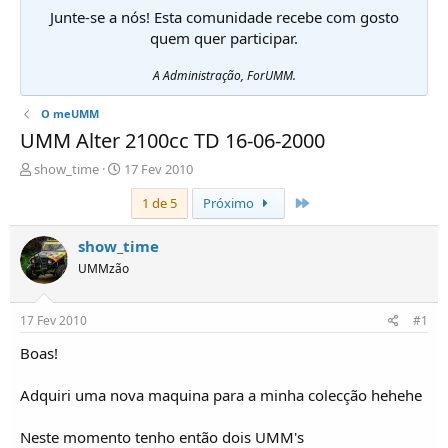
Junte-se a nós! Esta comunidade recebe com gosto
quem quer participar.
A Administração, ForUMM.
O meUMM
UMM Alter 2100cc TD 16-06-2000
I
D
show_time
17 Fev 2010
n
a
Último
1 de 5
Próximo
i
t
c
a
i
d
show_time
a
e
UMMzão
d
i
o
n
r
í
17 Fev 2010
#1
d
c
e
i
Boas!
T
o
ó
Adquiri uma nova maquina para a minha colecção hehehe
p
i
Neste momento tenho então dois UMM's
c