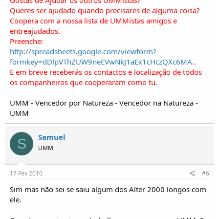
Gostas de Ajudar os outros UMMistas?
Queres ser ajudado quando precisares de alguma coisa?
Coopera com a nossa lista de UMMistas amigos e
entreajudados.
Preenche:
http://spreadsheets.google.com/viewform?
formkey=dDlpVThZUW9neEVwNkJ1aEx1cHczQXc6MA
..
E em breve receberás os contactos e localização de todos
os companheiros que cooperaram como tu.
UMM - Vencedor por Natureza - Vencedor na Natureza -
UMM
Samuel
S
UMM
17 Fev 2010
#6
Sim mas não sei se saiu algum dos Alter 2000 longos com
ele.