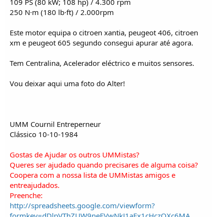
109 PS (80 kW; 108 hp) / 4.300 rpm
250 N·m (180 lb·ft) / 2.000rpm
Este motor equipa o citroen xantia, peugeot 406, citroen
xm e peugeot 605 segundo consegui apurar até agora.
Tem Centralina, Acelerador eléctrico e muitos sensores.
Vou deixar aqui uma foto do Alter!
UMM Cournil Entreperneur
Clássico 10-10-1984
Gostas de Ajudar os outros UMMistas?
Queres ser ajudado quando precisares de alguma coisa?
Coopera com a nossa lista de UMMistas amigos e
entreajudados.
Preenche:
http://spreadsheets.google.com/viewform?
formkey=dDlpVThZUW9neEVwNkJ1aEx1cHczQXc6MA
..