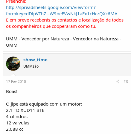
Preenche:
http://spreadsheets.google.com/viewform?
formkey=dDlpVThZUW9neEVwNkJ1aEx1cHczQXc6MA
..
E em breve receberás os contactos e localização de todos
os companheiros que cooperaram como tu.
UMM - Vencedor por Natureza - Vencedor na Natureza -
UMM
show_time
UMMzão
17 Fev 2010
#3
Boas!
O jipe está equipado com um motor:
2.1 TD XUD11 BTE
4 cilindros
12 valvulas
2.088 cc