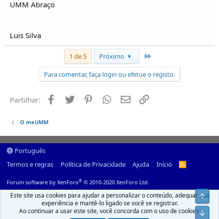
UMM Abraço
Luis Silva
Último
1 de 5
Próximo
Para comentar, faça login ou efetue o registo.
Facebook
Twitter
Pinterest
Whatsapp
Email
Ligação
Partilhar:
O meUMM
Português
Termos e regras
Política de Privacidade
Ajuda
Início
R
S
S
®
Forum software by XenForo
© 2010-2020 XenForo Ltd.
Este site usa cookies para ajudar a personalizar o conteúdo, adequar sua
Top
experiência e mantê-lo ligado se você se registrar.
Ao continuar a usar este site, você concorda com o uso de cookies.
Infer