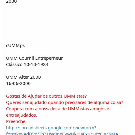
2000
cUMMps
UMM Cournil Entreperneur
Clássico 10-10-1984
UMM Alter 2000
16-06-2000
Gostas de Ajudar os outros UMMistas?
Queres ser ajudado quando precisares de alguma coisa?
Coopera com a nossa lista de UMMistas amigos e
entreajudados.
Preenche:
http://spreadsheets.google.com/viewform?
formkey=dDlpVThZUW9neEVwNkJ1aEx1cHczQXc6MA
..