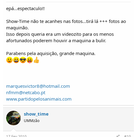
epá...espectaculo!!
Show-Time não te acanhes nas fotos...tirá lá +++ fotos ao
maquinão.
Isso depois queria era um videozito para os menos
afortunados poderem houvir a maquina a bulir.
Parabens pela aquisição, grande maquina.
marquesvictor8@hotmail.com
nfmm@netcabo.pt
www.partidopelosanimais.com
show_time
UMMzão
17 Fev 2010
#10