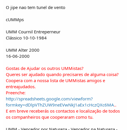
O jipe nao tem tunel de vento
cUMMps
UMM Cournil Entreperneur
Clássico 10-10-1984
UMM Alter 2000
16-06-2000
Gostas de Ajudar os outros UMMistas?
Queres ser ajudado quando precisares de alguma coisa?
Coopera com a nossa lista de UMMistas amigos e
entreajudados.
Preenche:
http://spreadsheets.google.com/viewform?
formkey=dDlpVThZUW9neEVwNkJ1aEx1cHczQXc6MA
..
E em breve receberás os contactos e localização de todos
os companheiros que cooperaram como tu.
UMM - Vencedor por Natureza - Vencedor na Natureza -