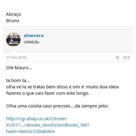
Abraço
Bruno
aloevera
UMMzão
17 Fev 2010
#15
Ole Mauro...
ta bom ta...
olha ve la se tratas bem disso e sim e' muito boa ideia
fazeres o que vais fazer com este longo.
Olha uma coisita caso precises....da sempre jeito:
http://cgi.ebay.co.uk/Citroen-
XUD11...nBooks_NonFictionBooks_SM?
hash=item2c530a6464