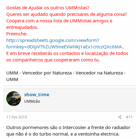
Gostas de Ajudar os outros UMMistas?
Queres ser ajudado quando precisares de alguma coisa?
Coopera com a nossa lista de UMMistas amigos e
entreajudados.
Preenche:
http://spreadsheets.google.com/viewform?
formkey=dDlpVThZUW9neEVwNkJ1aEx1cHczQXc6MA
..
E em breve receberás os contactos e localização de todos
os companheiros que cooperaram como tu.
UMM - Vencedor por Natureza - Vencedor na Natureza -
UMM
show_time
UMMzão
17 Fev 2010
#11
Outros pormenores são o Intercooler a frente do radiador
que não é o do turbo normal, e a ventoinha electrica.