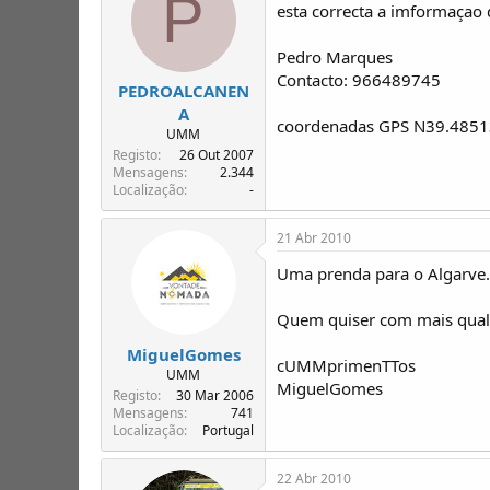
P
esta correcta a imformaçao
Pedro Marques
Contacto: 966489745
PEDROALCANEN
A
coordenadas GPS N39.485
UMM
Registo
26 Out 2007
Mensagens
2.344
Localização
-
21 Abr 2010
Uma prenda para o Algarve.
Quem quiser com mais quali
MiguelGomes
cUMMprimenTTos
UMM
MiguelGomes
Registo
30 Mar 2006
Mensagens
741
Localização
Portugal
22 Abr 2010