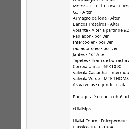
Motor - 2.1TDi 110cv - Citr
G3 - Alter
Armaçao de lona - Alter
Bancos Traseiros - Alter
Volante - Alter a partir de 92
Radiador - por ver
Intercooler - por ver
radiador oleo - por ver
Jantes - 16" Alter
Tapetes - Eram de borrach
Correia Unica - 6PK1090
Valvula Castanha - Intermo
Valvula Verde - MTE-THOM
As valvulas segundo o cata
Por agora é o que tenho! h
cUMMps
UMM Cournil Entreperneur
Clássico 10-10-1984