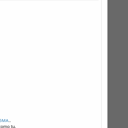
c6MA
..
como tu.