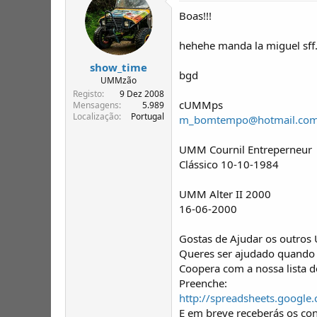
Boas!!!
hehehe manda la miguel sff.
show_time
bgd
UMMzão
Registo
9 Dez 2008
cUMMps
Mensagens
5.989
Localização
Portugal
m_bomtempo@hotmail.co
UMM Cournil Entreperneur
Clássico 10-10-1984
UMM Alter II 2000
16-06-2000
Gostas de Ajudar os outros
Queres ser ajudado quando 
Coopera com a nossa lista 
Preenche:
http://spreadsheets.goo
E em breve receberás os co