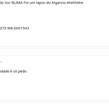
 do Xor RLIMA Foi um lapso do Algarvio ehehhehe
1379 W8.6601943
..
dade é só pedir.