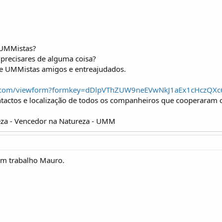
 UMMistas?
precisares de alguma coisa?
de UMMistas amigos e entreajudados.
gle.com/viewform?formkey=dDlpVThZUW9neEVwNkJ1aEx1cHczQX
ntactos e localização de todos os companheiros que cooperaram 
za - Vencedor na Natureza - UMM
om trabalho Mauro.