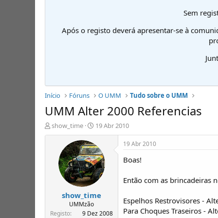
Sem regist
Após o registo deverá apresentar-se à comuni
pr
Jun
Início
Fóruns
O UMM
Tudo sobre o UMM
UMM Alter 2000 Referencias
I
D
show_time
19 Abr 2010
n
a
i
t
19 Abr 2010
c
a
Boas!
i
d
a
e
d
i
Então com as brincadeiras n
o
n
show_time
r
í
Espelhos Restrovisores - Alt
d
c
UMMzão
Para Choques Traseiros - Al
e
i
Registo
9 Dez 2008