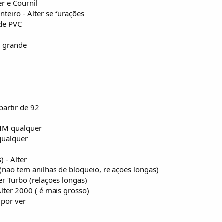
er e Cournil
teiro - Alter se furações
 de PVC
ta grande
a
partir de 92
MM qualquer
qualquer
) - Alter
o (nao tem anilhas de bloqueio, relaçoes longas)
er Turbo (relaçoes longas)
Alter 2000 ( é mais grosso)
 por ver