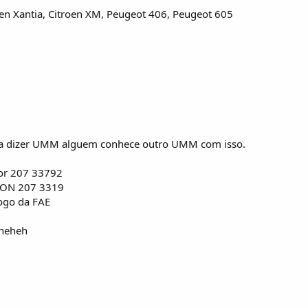
oen Xantia, Citroen XM, Peugeot 406, Peugeot 605
a a dizer UMM alguem conhece outro UMM com isso.
tor 207 33792
SON 207 3319
logo da FAE
eheheh