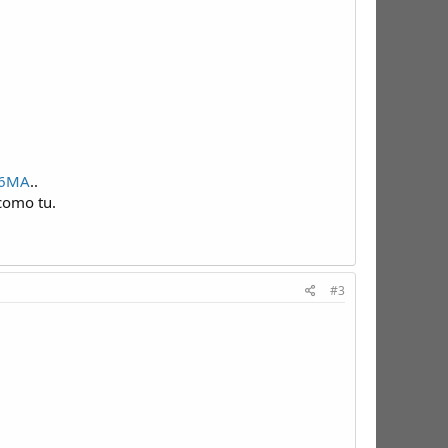
c6MA
..
como tu.
#3