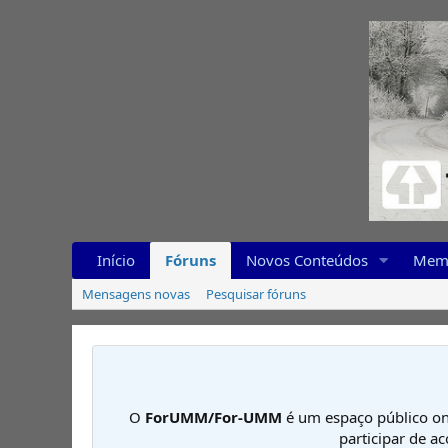
Início
Fóruns
Novos Conteúdos
Mem
Mensagens novas
Pesquisar fóruns
O
ForUMM/For-UMM
é um espaço público on
participar de a