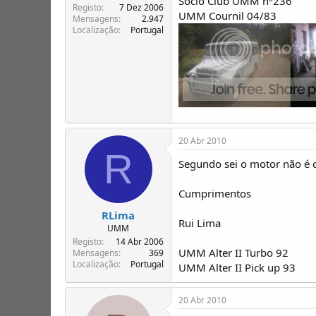
Sócio Club UMM nº236
Registo
7 Dez 2006
UMM Cournil 04/83
Mensagens
2.947
Localização
Portugal
20 Abr 2010
R
Segundo sei o motor não é 
Cumprimentos
RLima
Rui Lima
UMM
Registo
14 Abr 2006
UMM Alter II Turbo 92
Mensagens
369
Localização
Portugal
UMM Alter II Pick up 93
20 Abr 2010