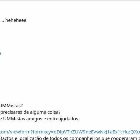
... heheheee
m
 UMMistas?
precisares de alguma coisa?
de UMMistas amigos e entreajudados.
gle.com/viewform?formkey=dDlpVThZUW9neEVwNkJ1aEx1cHczQX
ntactos e localização de todos os companheiros que cooperaram 