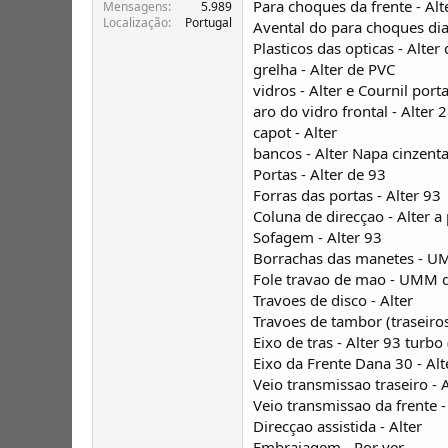
Para choques da frente - Alt
T
o
Mensagens
5.989
Localização
Portugal
ó
Avental do para choques dian
p
Plasticos das opticas - Alter
i
grelha - Alter de PVC
c
vidros - Alter e Cournil por
o
aro do vidro frontal - Alter 2
s
capot - Alter
bancos - Alter Napa cinzent
Portas - Alter de 93
Forras das portas - Alter 93
Coluna de direcçao - Alter a 
Sofagem - Alter 93
Borrachas das manetes - U
Fole travao de mao - UMM 
Travoes de disco - Alter
Travoes de tambor (traseiros
Eixo de tras - Alter 93 turb
Eixo da Frente Dana 30 - Alt
Veio transmissao traseiro - 
Veio transmissao da frente -
Direcçao assistida - Alter
Embraiagem - Por ver