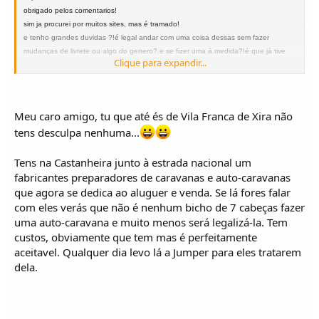
obrigado pelos comentarios!
sim ja procurei por muitos sites, mas é tramado!
e tenho grandes duvidas ?!é legal andar com uma coisa dessas sem fazer
mudanças de livrete ou algo do genero? e se fizer uma á medida?!é que já tive
Clique para expandir...
essa pancada com um amigo !
cumpts
Meu caro amigo, tu que até és de Vila Franca de Xira não
tens desculpa nenhuma...
Tens na Castanheira junto à estrada nacional um
fabricantes preparadores de caravanas e auto-caravanas
que agora se dedica ao aluguer e venda. Se lá fores falar
com eles verás que não é nenhum bicho de 7 cabeças fazer
uma auto-caravana e muito menos será legalizá-la. Tem
custos, obviamente que tem mas é perfeitamente
aceitavel. Qualquer dia levo lá a Jumper para eles tratarem
dela.