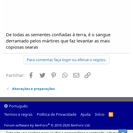
De todas as sementes confiadas à terra, é o sangue
derramado pelos mártires que faz levantar as mais
copiosas searas
Para comentar, faça login ou efetue o registo.
Facebook
Twitter
Pinterest
Whatsapp
Email
Ligação
Partilhar:
Alterações e preparações
Português
Termos e regras
Política de Privacidade
Ajuda
Início
R
S
S
®
Forum software by XenForo
© 2010-2020 XenForo Ltd.