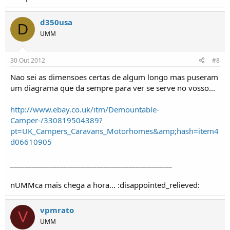
d350usa
D
UMM
30 Out 2012
#8
Nao sei as dimensoes certas de algum longo mas puseram
um diagrama que da sempre para ver se serve no vosso...
http://www.ebay.co.uk/itm/Demountable-
Camper-/330819504389?
pt=UK_Campers_Caravans_Motorhomes&amp;hash=item4
d06610905
_____________________________________________
nUMMca mais chega a hora... :disappointed_relieved:
vpmrato
V
UMM