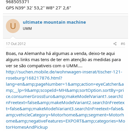
968505371
GPS N39º 32' 53,2" W8º 27' 2,6"
ultimate mountain machine
U
UMM
17 Out 2012
#6
Boas, na Alemanha há algumas a venda, deixo-te aqui
alguns links mas tens de ter em atenção as medidas para
ver se são compativeis com o UMM....
http://suchen.mobile.de/wohnwagen-inserat/tischer-121-
roseburg/168217876.html?
lang=en&amp;pageNumber=1&amp;action=eyeCatcher&a
mp;__lp=9&amp;scopeId=MH&amp;sortOption.sortBy=pri
ce.consumerGrossEuro&amp;makeModelVariant1.searchI
nFreetext=false&amp;makeModelVariant2.searchInFreetex
t=false&amp;makeModelVariant3.searchInFreetext=false&
amp;vehicleCategory=Motorhome&amp;segment=Motorh
ome&amp;negativeFeatures=EXPORT&amp;categories=Mo
torHomesAndPickup