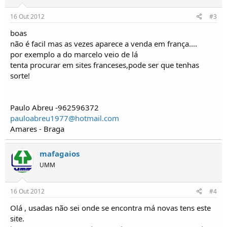
o
s
16 Out 2012
#3
boas
não é facil mas as vezes aparece a venda em frança....
por exemplo a do marcelo veio de lá
tenta procurar em sites franceses,pode ser que tenhas
sorte!
Paulo Abreu -962596372
pauloabreu1977@hotmail.com
Amares - Braga
mafagaios
UMM
16 Out 2012
#4
Olá , usadas não sei onde se encontra má novas tens este
site.