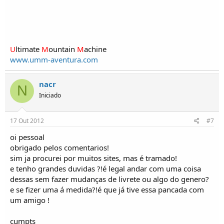
U
ltimate
M
ountain
M
achine
www.umm-aventura.com
nacr
N
Iniciado
17 Out 2012
#7
oi pessoal
obrigado pelos comentarios!
sim ja procurei por muitos sites, mas é tramado!
e tenho grandes duvidas ?!é legal andar com uma coisa
dessas sem fazer mudanças de livrete ou algo do genero?
e se fizer uma á medida?!é que já tive essa pancada com
um amigo !
cumpts