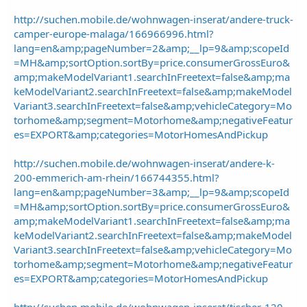
http://suchen.mobile.de/wohnwagen-inserat/andere-truck-
camper-europe-malaga/166966996.html?
lang=en&amp;pageNumber=2&amp;__lp=9&amp;scopeId
=MH&amp;sortOption.sortBy=price.consumerGrossEuro&
amp;makeModelVariant1.searchInFreetext=false&amp;ma
keModelVariant2.searchInFreetext=false&amp;makeModel
Variant3.searchInFreetext=false&amp;vehicleCategory=Mo
torhome&amp;segment=Motorhome&amp;negativeFeatur
es=EXPORT&amp;categories=MotorHomesAndPickup
http://suchen.mobile.de/wohnwagen-inserat/andere-k-
200-emmerich-am-rhein/166744355.html?
lang=en&amp;pageNumber=3&amp;__lp=9&amp;scopeId
=MH&amp;sortOption.sortBy=price.consumerGrossEuro&
amp;makeModelVariant1.searchInFreetext=false&amp;ma
keModelVariant2.searchInFreetext=false&amp;makeModel
Variant3.searchInFreetext=false&amp;vehicleCategory=Mo
torhome&amp;segment=Motorhome&amp;negativeFeatur
es=EXPORT&amp;categories=MotorHomesAndPickup
http://suchen.mobile.de/wohnwagen-inserat/tischer-120-