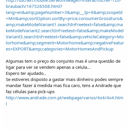
braubach/167526508.html?
lang=en&amp;pageNumber=3&amp;__lp=9&amp;scopeId
=MH&amp;sortOption.sortBy=price.consumerGrossEuro&
amp;makeModelVariant1.searchInFreetext=false&amp;ma
keModelVariant2.searchInFreetext=false&amp;makeModel
Variant3.searchInFreetext=false&amp;vehicleCategory=Mo
torhome&amp;segment=Motorhome&amp;negativeFeatur
es=EXPORT&amp;categories=MotorHomesAndPickup
Algumas tem o preço do conjunto mas é uma questão de
ligar para ver se vendem apenas a celula...
Espero ter ajudado..
Se estiveres disposto a gastar mais dinheiro podes sempre
mandar fazer á medida mas fica caro, tens a Andrade que
faz células para pick-ups
http://www.andrade.com.pt/webpage/varios/4x4/4x4.htm
l