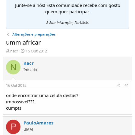
Junte-se a nós! Esta comunidade recebe com gosto
quem quer participar.
A Administração, ForUMM.
Alterações e preparações
umm africar
I
D
nacr
16 Out 2012
n
a
i
t
nacr
N
c
a
Iniciado
i
d
a
e
d
i
16 Out 2012
#1
o
n
r
í
onde encontrar uma celula destas?
d
c
impossivel???
e
i
cumpts
T
o
ó
p
PauloAmares
P
i
UMM
c