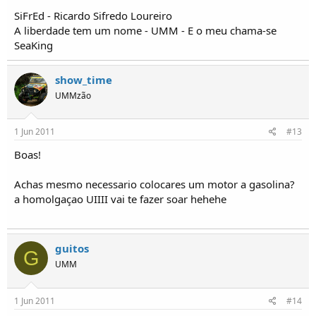
SiFrEd - Ricardo Sifredo Loureiro
A liberdade tem um nome - UMM - E o meu chama-se
SeaKing
show_time
UMMzão
1 Jun 2011
#13
Boas!
Achas mesmo necessario colocares um motor a gasolina?
a homolgaçao UIIII vai te fazer soar hehehe
guitos
G
UMM
1 Jun 2011
#14