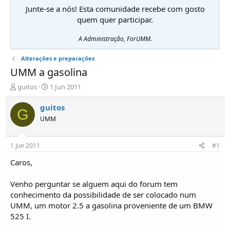
Junte-se a nós! Esta comunidade recebe com gosto
quem quer participar.
A Administração, ForUMM.
Alterações e preparações
UMM a gasolina
I
D
guitos
1 Jun 2011
n
a
i
t
guitos
G
c
a
UMM
i
d
a
e
d
i
1 Jun 2011
#1
o
n
r
í
Caros,
d
c
e
i
Venho perguntar se alguem aqui do forum tem
T
o
conhecimento da possibilidade de ser colocado num
ó
UMM, um motor 2.5 a gasolina proveniente de um BMW
p
525 I.
i
c