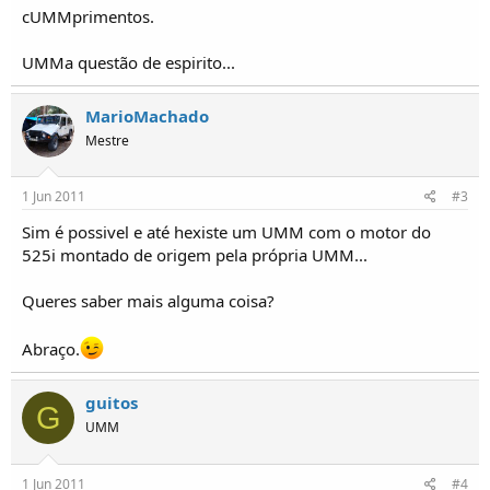
o
cUMMprimentos.
s
UMMa questão de espirito...
MarioMachado
Mestre
1 Jun 2011
#3
Sim é possivel e até hexiste um UMM com o motor do
525i montado de origem pela própria UMM...
Queres saber mais alguma coisa?
Abraço.
guitos
G
UMM
1 Jun 2011
#4