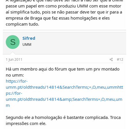
passe um papel em como produziu UMM com esse motor
aí simplifica tudo, pois se não passar deve ter que ir para a
empresa de Braga que faz essas homolgações e eles
complicam tudo.
Sifred
S
UMM
1 Jun 2011
#12
Há um membro aqui do fórum que tem um prv montado
no umm:
https://for-
umm.pt/oldthreads/14814&SearchTerms;=,O,meu,umm
htt
ps://for-
umm.pt/oldthreads/14814&amp;SearchTerms=,O,meu,um
m
Segundo ele a homologação é bastante complicada. Troca
impressões com ele.