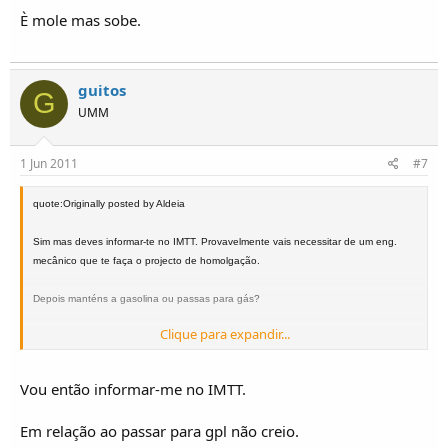
È mole mas sobe.
guitos
G
UMM
1 Jun 2011
#7
quote:Originally posted by Aldeia
Sim mas deves informar-te no IMTT. Provavelmente vais necessitar de um eng.
mecânico que te faça o projecto de homolgação.
Depois manténs a gasolina ou passas para gás?
Clique para expandir...
UMM abraçUMM
j.aldeia
Vou então informar-me no IMTT.
Em relação ao passar para gpl não creio.