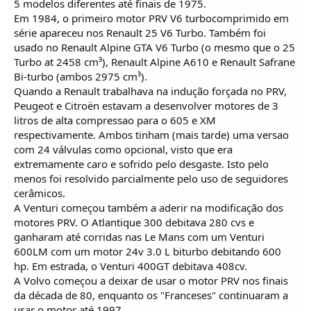
5 modelos diferentes até finais de 1975.
Em 1984, o primeiro motor PRV V6 turbocomprimido em
série apareceu nos Renault 25 V6 Turbo. Também foi
usado no Renault Alpine GTA V6 Turbo (o mesmo que o 25
Turbo at 2458 cm³), Renault Alpine A610 e Renault Safrane
Bi-turbo (ambos 2975 cm³).
Quando a Renault trabalhava na indução forçada no PRV,
Peugeot e Citroën estavam a desenvolver motores de 3
litros de alta compressao para o 605 e XM
respectivamente. Ambos tinham (mais tarde) uma versao
com 24 válvulas como opcional, visto que era
extremamente caro e sofrido pelo desgaste. Isto pelo
menos foi resolvido parcialmente pelo uso de seguidores
cerâmicos.
A Venturi começou também a aderir na modificação dos
motores PRV. O Atlantique 300 debitava 280 cvs e
ganharam até corridas nas Le Mans com um Venturi
600LM com um motor 24v 3.0 L biturbo debitando 600
hp. Em estrada, o Venturi 400GT debitava 408cv.
A Volvo começou a deixar de usar o motor PRV nos finais
da década de 80, enquanto os "Franceses" continuaram a
usar o motor até 1997.