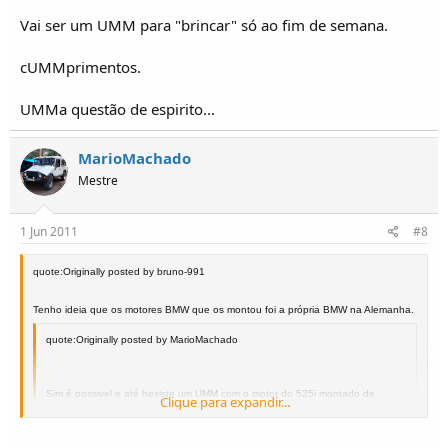
Vai ser um UMM para "brincar" só ao fim de semana.
cUMMprimentos.
UMMa questão de espirito...
MarioMachado
Mestre
1 Jun 2011
#8
quote:Originally posted by bruno-991
Tenho ideia que os motores BMW que os montou foi a própria BMW na Alemanha.
quote:Originally posted by MarioMachado
Sim é possivel e até hexiste um UMM com o motor do 525i montado de
Clique para expandir...
origem pela própria UMM...
Queres saber mais alguma coisa?