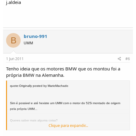
j.aldeia
bruno-991
B
UMM
1 Jun 2011
#6
Tenho ideia que os motores BMW que os montou foi a
própria BMW na Alemanha.
quote:Originally posted by MarioMachado
Sim é possivel e até hexiste um UMM com o motor do 525i montado de origem
pela própria UMM...
Queres saber mais alguma coisa?
Clique para expandir...
Abraço.