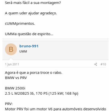
Será mais fácil a sua montagem?
A quem uder ajudar agradeço.
cUMMprimentos.
UMMa questão de espirito...
bruno-991
B
UMM
1 Jun 2011
#10
Agora é que a porca troce o rabo.
BMW vs PRV
BMW 2500i
2.5 L M20B25 I6, 170 PS (125 kW; 168 hp)
PRV:
Motor PRV foi um motor V6 para automóveis desenvolvido