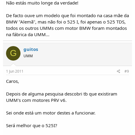
Não estás muito longe da verdade!
Clique para expandir...
Abraço.
De facto ouve um modelo que foi montado na casa mãe da
BMW "Alemã", mas não foi o 525 I, foi apenas o 525 TDS,
È mole mas sobe.
todos os outros UMMs com motor BMW foram montados
na fábrica da UMM...
guitos
G
UMM
1 Jun 2011
#9
Caros,
Depois de alguma pesquisa descobri tb que existiram
UMM's com motores PRV v6.
Sei onde está um motor destes a funcionar.
Será melhor que o 525I?