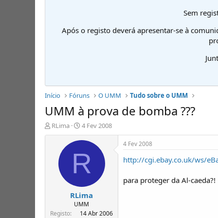
Sem regist
Após o registo deverá apresentar-se à comuni
pr
Jun
Início
Fóruns
O UMM
Tudo sobre o UMM
UMM à prova de bomba ???
I
D
RLima
4 Fev 2008
n
a
i
t
4 Fev 2008
c
a
R
http://cgi.ebay.co.uk/ws
i
d
a
e
d
i
para proteger da Al-caeda?!
o
n
RLima
r
í
d
c
UMM
e
i
Registo
14 Abr 2006