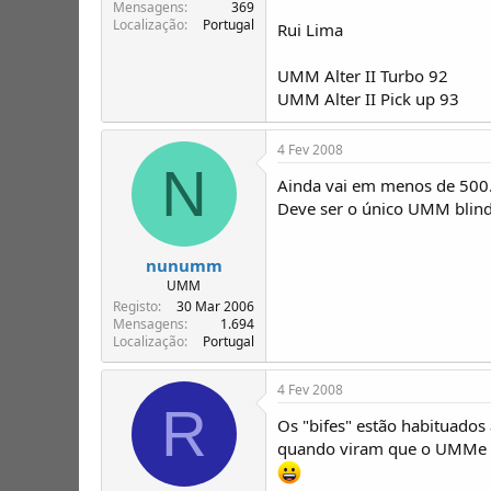
T
o
Mensagens
369
Localização
Portugal
ó
Rui Lima
p
i
UMM Alter II Turbo 92
c
UMM Alter II Pick up 93
o
s
4 Fev 2008
N
Ainda vai em menos de 500.
Deve ser o único UMM blindad
nunumm
UMM
Registo
30 Mar 2006
Mensagens
1.694
Localização
Portugal
4 Fev 2008
R
Os "bifes" estão habituados
quando viram que o UMMe ti