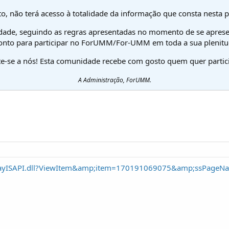
o, não terá acesso à totalidade da informação que consta nesta 
dade, seguindo as regras apresentadas no momento de se aprese
onto para participar no ForUMM/For-UMM em toda a sua plenitu
te-se a nós! Esta comunidade recebe com gosto quem quer partici
A Administração, ForUMM.
/eBayISAPI.dll?ViewItem&amp;item=170191069075&amp;ssPage