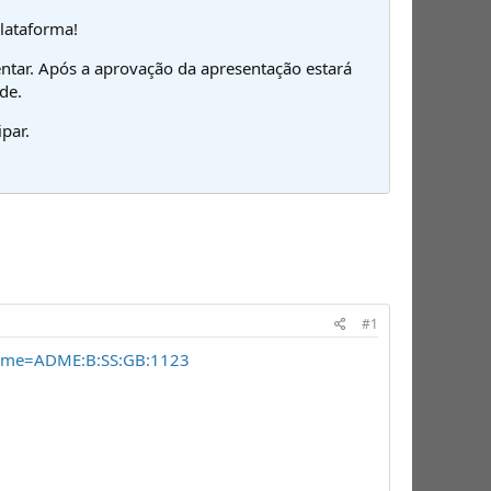
plataforma!
ntar. Após a aprovação da apresentação estará
de.
par.
#1
Name=ADME:B:SS:GB:1123