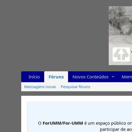
Início
Fóruns
Novos Conteúdos
Mem
Mensagens novas
Pesquisar fóruns
O
ForUMM/For-UMM
é um espaço público on
participar de a