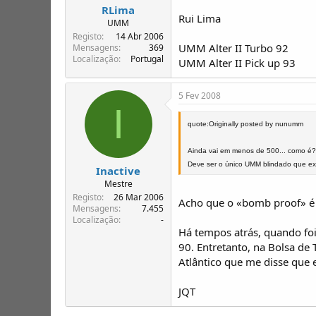
RLima
Rui Lima
UMM
Registo
14 Abr 2006
UMM Alter II Turbo 92
Mensagens
369
Localização
Portugal
UMM Alter II Pick up 93
5 Fev 2008
I
quote:Originally posted by nunumm
Ainda vai em menos de 500... como é
Deve ser o único UMM blindado que exis
Inactive
Mestre
Registo
26 Mar 2006
Acho que o «bomb proof» é 
Mensagens
7.455
Localização
-
Há tempos atrás, quando fo
90. Entretanto, na Bolsa de
Atlântico que me disse que 
JQT