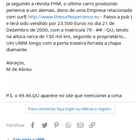
Ja segundo a revista FHM, o ultimo carro produzido
pertence a um alemao, dono de uma Empresa relacionada
com surf(
http://www.thesurfexperience.eu
- Passo a pub )
e terá sido vendido por 23.500 Euros no dia 21 de
Dezembro de 2000, com a matricula 79 - ## - QU, tendo
na altura cerca de 130 mil km, segundo o proprietário...
Um UMM longo com a porta traseira forrada a chapa
diamante.
Abraços,
M de Abreu
P.S. o 49.46.QU aparece no site que mencionei a cima
Para comentar, faça login ou efetue o registo.
Facebook
Twitter
Pinterest
Whatsapp
Email
Ligação
Partilhar:
Tudo sobre o UMM