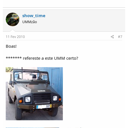
show_time
UMMzão
11 Fev 2010
#7
Boas!
******* refereste a este UMM certo?