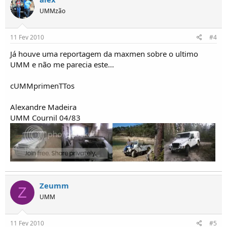
UMMzão
11 Fev 2010
#4
Já houve uma reportagem da maxmen sobre o ultimo
UMM e não me parecia este...
cUMMprimenTTos
Alexandre Madeira
UMM Cournil 04/83
Zeumm
Z
UMM
11 Fev 2010
#5