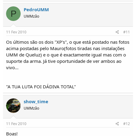
PedroUMM
P
UMMzão
11 Fev 2010
#11
Os últimos são os dois "XP's", o que está postado nas fotos
acima postadas pelo Mauro(fotos tiradas nas instalações
UMM de Queluz) e o que é exactamente igual mas com o
suporte da arma. Já tive oportunidade de ver ambos ao
vivo...
"A TUA LUTA FOI DÁDIVA TOTAL"
show_time
UMMzão
11 Fev 2010
#12
Boas!