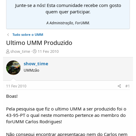
Junte-se a nós! Esta comunidade recebe com gosto
quem quer participar.
A Administração, ForUMM.
Tudo sobre o UMM
Ultimo UMM Produzido
I
D
show_time
11 Fev 2010
n
a
i
t
show_time
c
a
UMMzão
i
d
a
e
d
i
11 Fev 2010
#1
o
n
r
í
Boas!
d
c
e
i
Pela pesquisa que fiz o ultimo UMM a ser produzido foi o
T
o
43-95-PT o qual neste momento pertence ao membro do
ó
forUMM Carlos Rodrigues!
p
i
c
Não consegui encontrar apresentaçao nem do Carlos nem