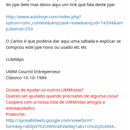
o
do jipe dele mas deixo aqui um link que fala deste jipe.
s
http://www.autohoje.com/index.php?
option=com_content&amp;task=view&amp;id=74394&am
p;Itemid=259
O Carlos é que poderia dar aqui uma saltada e explicar se
comprou este jipe novo ou usado etc etc
cUMMps
UMM Cournil Entreperneur
Clássico 10-10-1984
Gostas de Ajudar os outros UMMistas?
Queres ser ajudado quando precisares de alguma coisa?
Coopera com a nossa lista de UMMistas amigos e
entreajudados.
Preenche:
http://spreadsheets.google.com/viewform?
formkey=dDlpVThZUW9neEVwNkJ1aEx1cHczQXc6MA
..