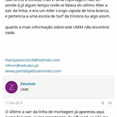
aonde á já algum tempo onde se falava do ultimo Alter a
sair da linha, e era um Alter Longo capota de lona branco,
e pertencia a uma escola de Surf da Ericeira ou algo assim.
quanto a mais informação sobre este UMM não encontrei
nada.
marquesvictor8@hotmail.com
nfmm@netcabo.pt
www.partidopelosanimais.com
Zeumm
Z
UMM
11 Fev 2010
#9
O último a sair da linha de montagem já apareceu aqui
numa forumm, numa reportagem da off-road, se não me