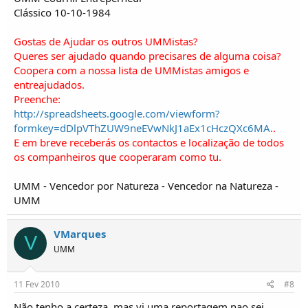
Clássico 10-10-1984
Gostas de Ajudar os outros UMMistas?
Queres ser ajudado quando precisares de alguma coisa?
Coopera com a nossa lista de UMMistas amigos e
entreajudados.
Preenche:
http://spreadsheets.google.com/viewform?
formkey=dDlpVThZUW9neEVwNkJ1aEx1cHczQXc6MA
..
E em breve receberás os contactos e localização de todos
os companheiros que cooperaram como tu.
UMM - Vencedor por Natureza - Vencedor na Natureza -
UMM
VMarques
V
UMM
11 Fev 2010
#8
Não tenho a certeza, mas vi uma reportagem nao sei