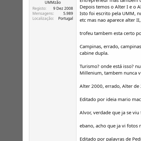
T
o
UMMzão
Depois temos o Alter I e o Al
ó
Registo
9 Dez 2008
Isto foi escrito pela UMM, n
p
Mensagens
5.989
Localização
Portugal
i
etc mas nao aparece alter I
c
o
trofeu tambem esta certo po
s
Campinas, errado, campina
cabine dupla.
Turismo? onde está isso? nun
Millenium, tambem nunca vi
Alter 2000, errado, Alter de
Editado por ideia mario ma
Alvor, verdade que ja se viu 
ebano, acho que ja vi fotos
Editado por palavras de P