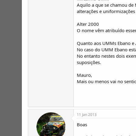
Aquilo a que se chamou de 
alterações e uniformizaçõe
Alter 2000
O nome vêm atribuído essen
Quanto aos UMMs Ebano e Alv
No caso do UMM Ebano está 
No entanto nestes dois exe
suposições.
Mauro,
Mais ou menos vai no senti
11 Jan 2013
Boas