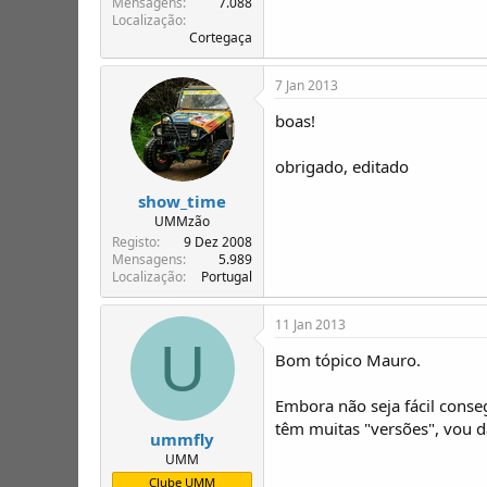
Mensagens
7.088
Localização
Cortegaça
7 Jan 2013
boas!
obrigado, editado
show_time
UMMzão
Registo
9 Dez 2008
Mensagens
5.989
Localização
Portugal
11 Jan 2013
U
Bom tópico Mauro.
Embora não seja fácil conse
têm muitas "versões", vou
ummfly
UMM
Clube UMM