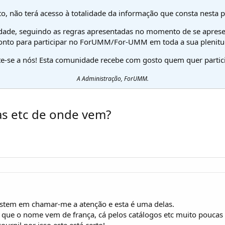
o, não terá acesso à totalidade da informação que consta nesta 
dade, seguindo as regras apresentadas no momento de se aprese
onto para participar no ForUMM/For-UMM em toda a sua plenitu
te-se a nós! Esta comunidade recebe com gosto quem quer partici
A Administração, ForUMM.
as etc de onde vem?
sistem em chamar-me a atenção e esta é uma delas.
que o nome vem de frança, cá pelos catálogos etc muito pouca
rnil por isso este está certo!