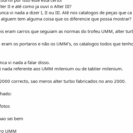
ter II e até como ja ouvi o Alter III?
unca vi nada a dizer I, II ou III. Até nos catalogos de peças que 
I, alguem tem alguma coisa que os diferencie que possa mostrar?
is eram carros que seguiam as normas do trofeu UMM, alter turb
s eram os portaros e não os UMM's, os catalogos todos que te
ca vi nada a falar disso.
 nada referente aos UMM milenium ou de tablier milenium.
 2000 correcto, sao meros alter turbo fabricados no ano 2000.
chado:
fotos
 nao sei bem
edro UMM