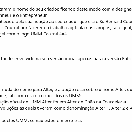
aram o nome do seu criador, ficando deste modo com a designa
onneur e o Entrepreneur.
hecido pela sua ligação ao seu criador que era o Sr. Bernard Co
 Cournil por fazerem o trabalho agrícola nos campos, tal e qual, 
gal com o logo UMM Cournil 4x4.
oi desenvolvido na sua versão inicial apenas para a versão Entr
 muda de nome para Alter, e a opção recai sobre o nome Alter, qu
ude, tal como eram conhecidos os UMMs.
ação oficial do UMM Alter foi em Alter do Chão na Courdelaria .
oluções as quais tiveram como denominação Alter 1, Alter 2 e Al
modelos UMM, se não estou em erro era: