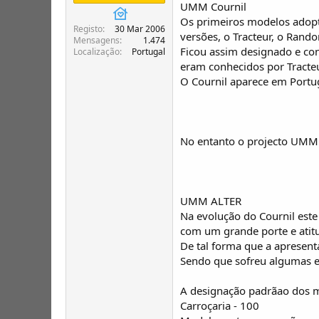
UMM Cournil
Os primeiros modelos adopt
Registo
30 Mar 2006
versões, o Tracteur, o Rand
Mensagens
1.474
Ficou assim designado e con
Localização
Portugal
eram conhecidos por Tracteur
O Cournil aparece em Portu
No entanto o projecto UMM f
UMM ALTER
Na evolução do Cournil este
com um grande porte e atit
De tal forma que a apresent
Sendo que sofreu algumas ev
A designação padrãao dos 
Carroçaria - 100