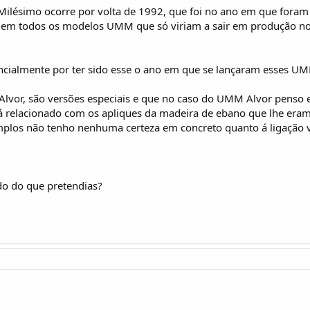
Milésimo ocorre por volta de 1992, que foi no ano em que foram
s em todos os modelos UMM que só viriam a sair em produção no 
cialmente por ter sido esse o ano em que se lançaram esses U
or, são versões especiais e que no caso do UMM Alvor penso esta
relacionado com os apliques da madeira de ebano que lhe eram a
mplos não tenho nenhuma certeza em concreto quanto á ligação 
do do que pretendias?