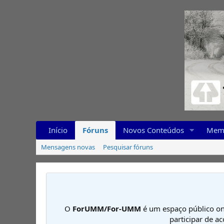
Início
Fóruns
Novos Conteúdos
Mem
Mensagens novas
Pesquisar fóruns
O
ForUMM/For-UMM
é um espaço público on
participar de a