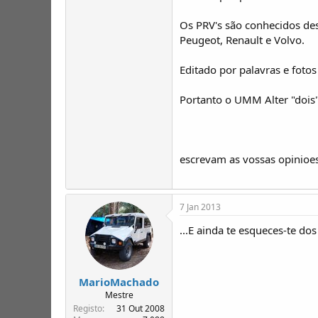
Os PRV's são conhecidos des
Peugeot, Renault e Volvo.
Editado por palavras e foto
Portanto o UMM Alter "dois" 
escrevam as vossas opinioe
7 Jan 2013
...E ainda te esqueces-te
MarioMachado
Mestre
Registo
31 Out 2008