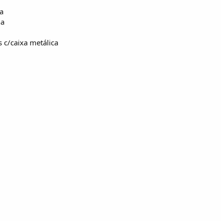
da
na
s c/caixa metálica