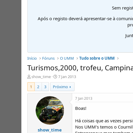
Sem regist
Após o registo deverá apresentar-se à comuni
pr
Jun
Início
Fóruns
O UMM
Tudo sobre o UMM
Turismos,2000, trofeu, Campin
I
D
show_time
7 Jan 2013
n
a
1
2
3
Próximo
i
t
c
a
i
d
7 Jan 2013
a
e
Boas!
d
i
o
n
r
í
Há coisas que as vezes per
d
c
Nos UMM's temos o Cournil 
show_time
e
i
Entrepreneur mas tambem cou