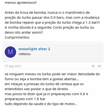
o
menos apreensivo!!
s
Antes da troca de bomba, nunca vi o manômetro de
preção do turbo passar dos 0.9 bars, mas com a mudança
de bomba reparei que a preção do turbo chega a 1.3 bar!!!
A minha dúvida é a seguinte: Corto preção ao turbo ou
deixo isto andar assim?
Cumprimentos.
moonlight alter 2
M
UMMzito
27 Ago 2012
#3
se ninguem mexeu no turbo pode ser maior densidade do
fumo ou seja a bomba tem a goelas abertas...
em relaçao a pressao do turbo de certeza que os
entendidos vao postar o que de direito.
mas posso te dizer que ja vi preparaçoes com 0.8 e
preparaçoes com 1.8 bar
tudo dependo da saude e do tipo de motor...