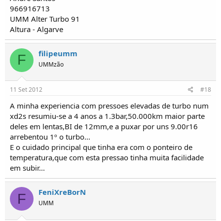
966916713
UMM Alter Turbo 91
Altura - Algarve
filipeumm
F
UMMzão
11 Set 2012
#18
A minha experiencia com pressoes elevadas de turbo num
xd2s resumiu-se a 4 anos a 1.3bar,50.000km maior parte
deles em lentas,BI de 12mm,e a puxar por uns 9.00r16
arrebentou 1º o turbo...
E o cuidado principal que tinha era com o ponteiro de
temperatura,que com esta pressao tinha muita facilidade
em subir...
FeniXreBorN
F
UMM