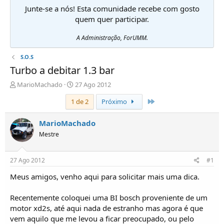
Junte-se a nós! Esta comunidade recebe com gosto
quem quer participar.
A Administração, ForUMM.
S.O.S
Turbo a debitar 1.3 bar
I
D
MarioMachado
27 Ago 2012
n
a
Último
1 de 2
Próximo
i
t
c
a
i
d
MarioMachado
a
e
Mestre
d
i
o
n
r
í
27 Ago 2012
#1
d
c
e
i
Meus amigos, venho aqui para solicitar mais uma dica.
T
o
ó
Recentemente coloquei uma BI bosch proveniente de um
p
motor xd2s, até aqui nada de estranho mas agora é que
i
vem aquilo que me levou a ficar preocupado, ou pelo
c