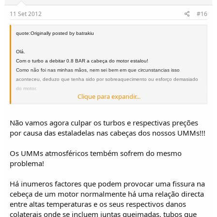
11 Set 2012
#16
quote:Originally posted by batrakiu
Olá.
Com o turbo a debitar 0.8 BAR a cabeça do motor estalou!
Como não foi nas minhas mãos, nem sei bem em que circunstancias isso
aconteceu, deduzo que tenha sido por sobreaquecimento ou esforço demasiado
do motor.
Clique para expandir...
Isto digo eu!!
André Santos
Não vamos agora culpar os turbos e respectivas preções
966916713
por causa das estaladelas nas cabeças dos nossos UMMs!!!
UMM Alter Turbo 91
Altura - Algarve
Os UMMs atmosféricos tembém sofrem do mesmo
problema!
Há inumeros factores que podem provocar uma fissura na
cebeça de um motor normalmente há uma relação directa
entre altas temperaturas e os seus respectivos danos
colaterais onde se incluem juntas queimadas, tubos que