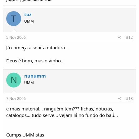
toz
T
UMM
5 Nov 2006
#12
Já começa a soar a ditadura...
Deus é bom, mas o vinho...
nunumm
N
UMM
7 Nov 2006
#13
e mais material... ninguém tem??? fichas, noticias,
catálogos... tudo serve... vejam lá no fundo do baú...
Cumps UMMistas