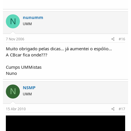
nunumm
N
UMM
7 Nov 2006
#16
Muito obrigado pelas dicas... já aumentei o espólio...
A CBcar fica onde???
Cumps UMMistas
Nuno
NSMP
N
UMM
15 Abr 2010
#17