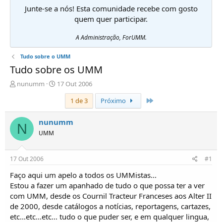
Junte-se a nós! Esta comunidade recebe com gosto
quem quer participar.
A Administração, ForUMM.
Tudo sobre o UMM
Tudo sobre os UMM
I
D
nunumm
17 Out 2006
n
a
Último
1 de 3
Próximo
i
t
c
a
i
d
nunumm
N
a
e
UMM
d
i
o
n
r
í
17 Out 2006
#1
d
c
e
i
Faço aqui um apelo a todos os UMMistas...
T
o
Estou a fazer um apanhado de tudo o que possa ter a ver
ó
com UMM, desde os Cournil Tracteur Franceses aos Alter II
p
de 2000, desde catálogos a notícias, reportagens, cartazes,
i
etc...etc...etc... tudo o que puder ser, e em qualquer lingua,
c