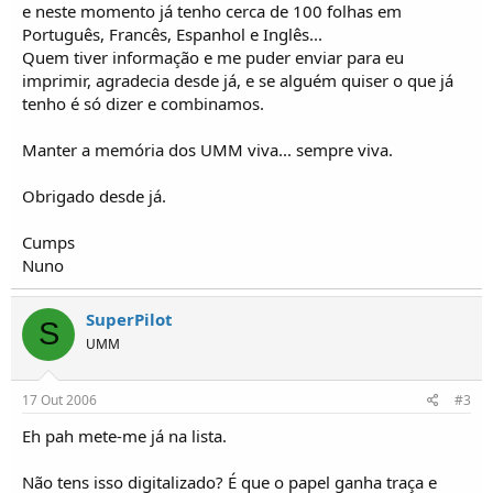
o
e neste momento já tenho cerca de 100 folhas em
s
Português, Francês, Espanhol e Inglês...
Quem tiver informação e me puder enviar para eu
imprimir, agradecia desde já, e se alguém quiser o que já
tenho é só dizer e combinamos.
Manter a memória dos UMM viva... sempre viva.
Obrigado desde já.
Cumps
Nuno
SuperPilot
S
UMM
17 Out 2006
#3
Eh pah mete-me já na lista.
Não tens isso digitalizado? É que o papel ganha traça e