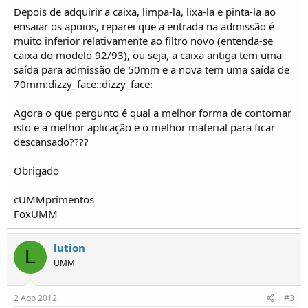
o
Depois de adquirir a caixa, limpa-la, lixa-la e pinta-la ao
s
ensaiar os apoios, reparei que a entrada na admissão é
muito inferior relativamente ao filtro novo (entenda-se
caixa do modelo 92/93), ou seja, a caixa antiga tem uma
saída para admissão de 50mm e a nova tem uma saída de
70mm:dizzy_face::dizzy_face:
Agora o que pergunto é qual a melhor forma de contornar
isto e a melhor aplicação e o melhor material para ficar
descansado????
Obrigado
cUMMprimentos
FoxUMM
lution
L
UMM
2 Ago 2012
#3