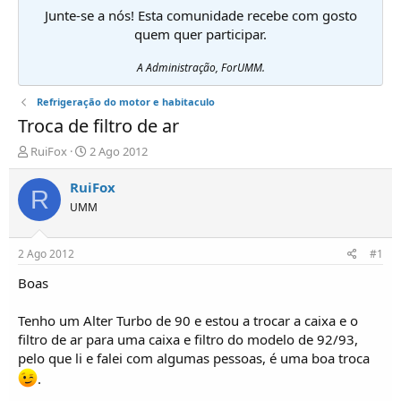
Junte-se a nós! Esta comunidade recebe com gosto
quem quer participar.
A Administração, ForUMM.
Refrigeração do motor e habitaculo
Troca de filtro de ar
I
D
RuiFox
2 Ago 2012
n
a
i
t
RuiFox
R
c
a
UMM
i
d
a
e
d
i
2 Ago 2012
#1
o
n
r
í
Boas
d
c
e
i
Tenho um Alter Turbo de 90 e estou a trocar a caixa e o
T
o
filtro de ar para uma caixa e filtro do modelo de 92/93,
ó
pelo que li e falei com algumas pessoas, é uma boa troca
p
i
.
c