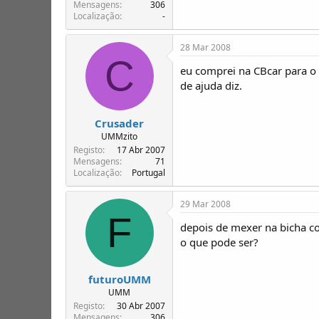
T
o
Mensagens
306
Localização
-
ó
p
i
28 Mar 2008
c
C
o
eu comprei na CBcar para o 
s
de ajuda diz.
Crusader
UMMzito
Registo
17 Abr 2007
Mensagens
71
Localização
Portugal
29 Mar 2008
F
depois de mexer na bicha co
o que pode ser?
futuroUMM
UMM
Registo
30 Abr 2007
Mensagens
306