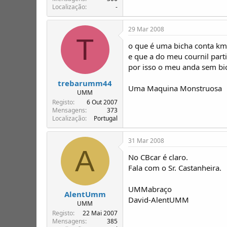
Localização
-
29 Mar 2008
T
o que é uma bicha conta km
e que a do meu cournil par
por isso o meu anda sem bi
trebarumm44
Uma Maquina Monstruosa
UMM
Registo
6 Out 2007
Mensagens
373
Localização
Portugal
31 Mar 2008
A
No CBcar é claro.
Fala com o Sr. Castanheira.
UMMabraço
AlentUmm
David-AlentUMM
UMM
Registo
22 Mai 2007
Mensagens
385