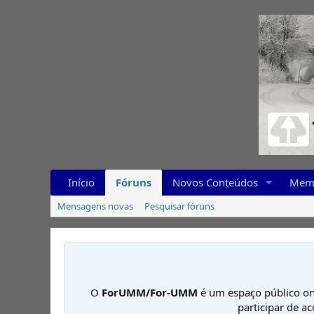
Início
Fóruns
Novos Conteúdos
Mem
Mensagens novas
Pesquisar fóruns
O
ForUMM/For-UMM
é um espaço público on
participar de a