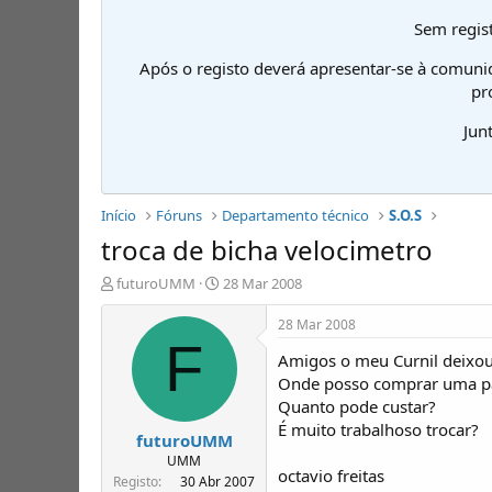
Sem regist
Após o registo deverá apresentar-se à comuni
pr
Jun
Início
Fóruns
Departamento técnico
S.O.S
troca de bicha velocimetro
I
D
futuroUMM
28 Mar 2008
n
a
i
t
28 Mar 2008
c
a
F
Amigos o meu Curnil deixou 
i
d
a
e
Onde posso comprar uma par
d
i
Quanto pode custar?
o
n
É muito trabalhoso trocar?
futuroUMM
r
í
d
c
UMM
octavio freitas
e
i
Registo
30 Abr 2007