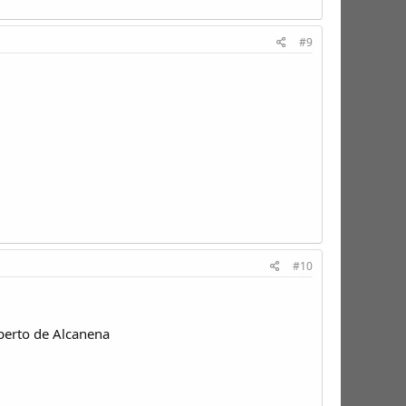
#9
#10
 perto de Alcanena