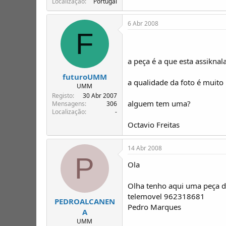
Localização
Portugal
6 Abr 2008
F
a peça é a que esta assikna
futuroUMM
a qualidade da foto é muito
UMM
Registo
30 Abr 2007
alguem tem uma?
Mensagens
306
Localização
-
Octavio Freitas
14 Abr 2008
P
Ola
Olha tenho aqui uma peça de
telemovel 962318681
PEDROALCANEN
Pedro Marques
A
UMM