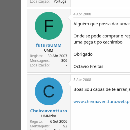
Localização
Portugal
4 Abr 2008
F
Alguém que possa dar umas 
Onde se pode comprar o repar
uma peça tipo cachimbo.
futuroUMM
UMM
Obrigado
Registo
30 Abr 2007
Mensagens
306
Localização
-
Octavio Freitas
5 Abr 2008
C
Boas Sou capas de te arranj
www.cheiraaventtura.web.p
Cheiraaventtura
UMMzito
Registo
6 Set 2006
Mensagens
92