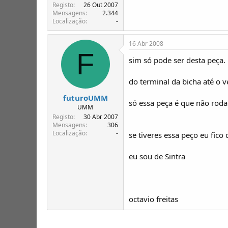
Registo
26 Out 2007
Mensagens
2.344
Localização
-
16 Abr 2008
F
sim só pode ser desta peça.
do terminal da bicha até o 
futuroUMM
só essa peça é que não rod
UMM
Registo
30 Abr 2007
Mensagens
306
Localização
-
se tiveres essa peço eu fico
eu sou de Sintra
octavio freitas