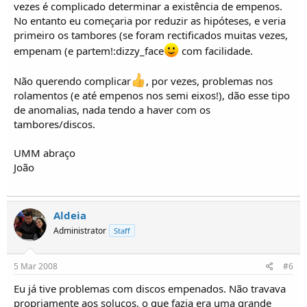
vezes é complicado determinar a existência de empenos.
No entanto eu começaria por reduzir as hipóteses, e veria
primeiro os tambores (se foram rectificados muitas vezes,
empenam (e partem!:dizzy_face
com facilidade.
Não querendo complicar
, por vezes, problemas nos
rolamentos (e até empenos nos semi eixos!), dão esse tipo
de anomalias, nada tendo a haver com os
tambores/discos.
UMM abraço
João
Aldeia
Administrator
Staff
5 Mar 2008
#6
Eu já tive problemas com discos empenados. Não travava
propriamente aos soluços, o que fazia era uma grande