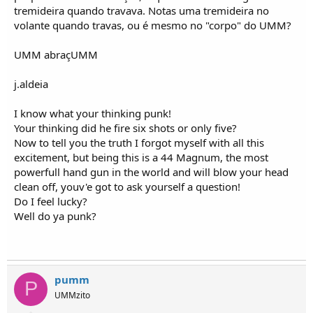
tremideira quando travava. Notas uma tremideira no
volante quando travas, ou é mesmo no "corpo" do UMM?
UMM abraçUMM
j.aldeia
I know what your thinking punk!
Your thinking did he fire six shots or only five?
Now to tell you the truth I forgot myself with all this
excitement, but being this is a 44 Magnum, the most
powerfull hand gun in the world and will blow your head
clean off, youv'e got to ask yourself a question!
Do I feel lucky?
Well do ya punk?
pumm
P
UMMzito