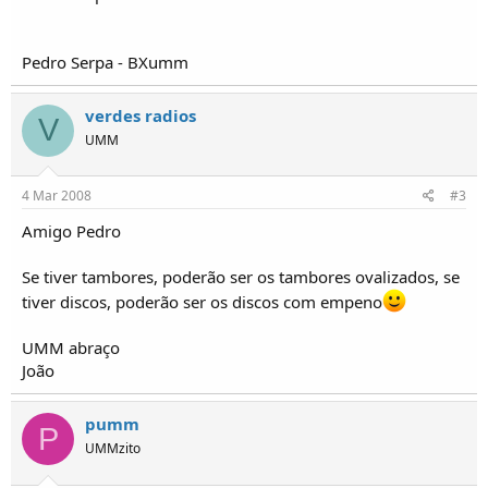
o
s
Pedro Serpa - BXumm
verdes radios
V
UMM
4 Mar 2008
#3
Amigo Pedro
Se tiver tambores, poderão ser os tambores ovalizados, se
tiver discos, poderão ser os discos com empeno
UMM abraço
João
pumm
P
UMMzito