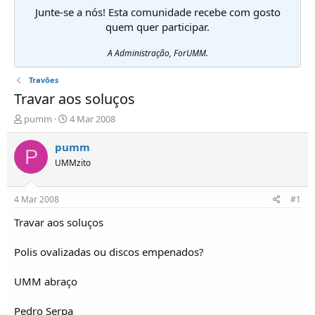
Junte-se a nós! Esta comunidade recebe com gosto
quem quer participar.
A Administração, ForUMM.
Travões
Travar aos soluços
I
D
pumm
4 Mar 2008
n
a
i
t
pumm
P
c
a
UMMzito
i
d
a
e
d
i
4 Mar 2008
#1
o
n
r
í
Travar aos soluços
d
c
e
i
Polis ovalizadas ou discos empenados?
T
o
ó
UMM abraço
p
i
c
Pedro Serpa