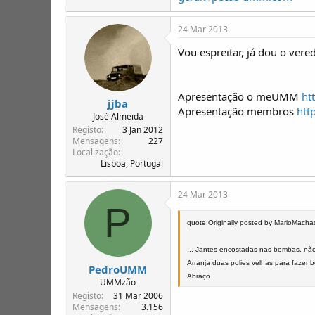
24 Mar 2013
Vou espreitar, já dou o vere
Apresentação o meUMM
ht
jjba
Apresentação membros
htt
José Almeida
Registo
3 Jan 2012
Mensagens
227
Localização
Lisboa, Portugal
24 Mar 2013
P
quote:Originally posted by MarioMach
... Jantes encostadas nas bombas, não
Arranja duas polies velhas para fazer 
PedroUMM
Abraço
UMMzão
Registo
31 Mar 2006
Mensagens
3.156