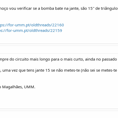
moço vou verificar se a bomba bate na jante, são 15'' de triângulos
tps://for-umm.pt/oldthreads/22160
ps://for-umm.pt/oldthreads/22159
e do circuito mais longo para o mais curto, ainda no passado f
e, uma vez que tens jante 15 se não metes-te (não sei se metes
 o Magalhães, UMM.