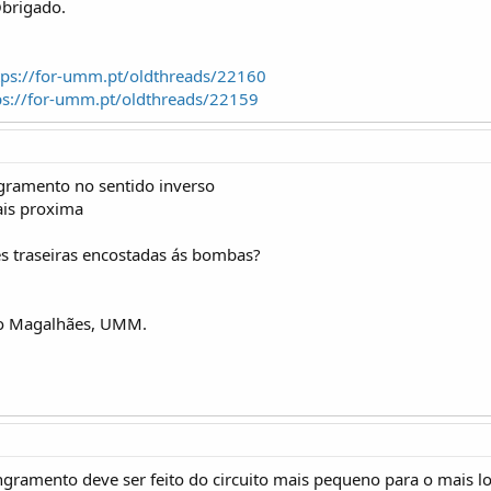
Obrigado.
tps://for-umm.pt/oldthreads/22160
ps://for-umm.pt/oldthreads/22159
gramento no sentido inverso
ais proxima
es traseiras encostadas ás bombas?
 o Magalhães, UMM.
angramento deve ser feito do circuito mais pequeno para o mais l