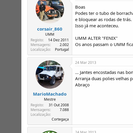
Boas
Podes ter o tubo de borrach
e bloquear as rodas de trás.
Isso já me aconteceu.
corsair_860
UMM
UMM ALTER "FENIX"
Registo
14 Dez 2011
Os anos passam o UMM fica!!
Mensagens
2.002
Localização
Portugal
24 Mar 2013
... Jantes encostadas nas bo
Arranja duas polies velhas p
Abraço
MarioMachado
Mestre
Registo
31 Out 2008
Mensagens
7.088
Localização
Cortegaça
24 Mar 2013