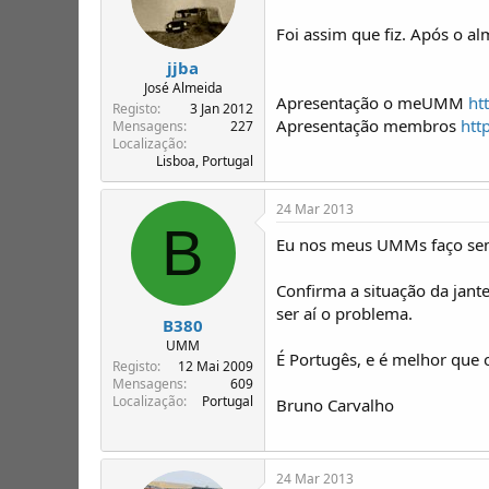
Foi assim que fiz. Após o al
jjba
José Almeida
Apresentação o meUMM
ht
Registo
3 Jan 2012
Apresentação membros
htt
Mensagens
227
Localização
Lisboa, Portugal
24 Mar 2013
B
Eu nos meus UMMs faço sempr
Confirma a situação da jant
ser aí o problema.
B380
UMM
É Portugês, e é melhor que
Registo
12 Mai 2009
Mensagens
609
Localização
Portugal
Bruno Carvalho
24 Mar 2013