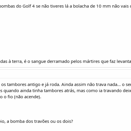
 bombas do Golf 4 se não tiveres lá a bolacha de 10 mm não vai
das à terra, é o sangue derramado pelos mártires que faz levanta
m os tambores antigo e já roda. Ainda assim não trava nada... o s
 quando ainda tinha tambores atrás, mas como ia travando deixe
do o fio (não acende).
reio, a bomba dos travões ou os dois?