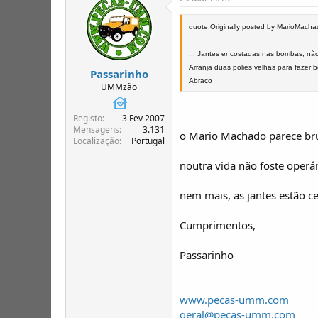
quote:Originally posted by MarioMach
... Jantes encostadas nas bombas, não
Arranja duas polies velhas para fazer 
Passarinho
Abraço
UMMzão
Registo
3 Fev 2007
Mensagens
3.131
o Mario Machado parece b
Localização
Portugal
noutra vida não foste oper
nem mais, as jantes estão 
Cumprimentos,
Passarinho
www.pecas-umm.com
geral@pecas-umm.com