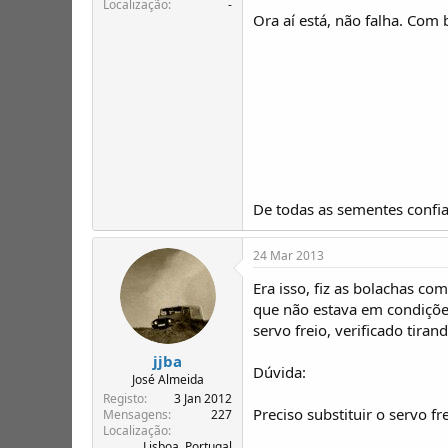
Localização
-
Ora aí está, não falha. Com
De todas as sementes confia
24 Mar 2013
Era isso, fiz as bolachas co
que não estava em condições
servo freio, verificado tiran
jjba
Dúvida:
José Almeida
Registo
3 Jan 2012
Preciso substituir o servo f
Mensagens
227
Localização
Lisboa, Portugal