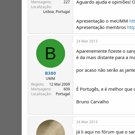
Aguardo ajuda e opiniões! 
T
o
Mensagens
227
Localização
ó
Lisboa, Portugal
p
i
Apresentação o meUMM
ht
c
Apresentação membros
htt
o
s
24 Mar 2013
B
Aparenemente fizeste o san
é da mais distante para a m
por acaso não serão as jant
B380
UMM
Registo
12 Mai 2009
É Portugês, e é melhor que
Mensagens
609
Localização
Portugal
Bruno Carvalho
24 Mar 2013
Já li aqui no fórum que o s