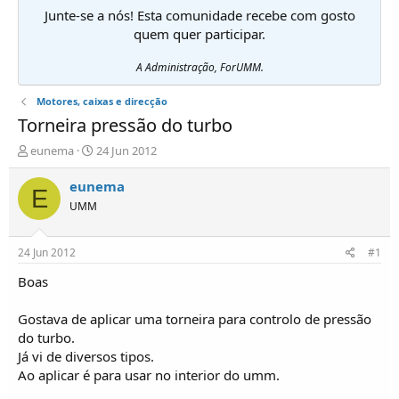
Junte-se a nós! Esta comunidade recebe com gosto
quem quer participar.
A Administração, ForUMM.
Motores, caixas e direcção
Torneira pressão do turbo
I
D
eunema
24 Jun 2012
n
a
i
t
eunema
E
c
a
UMM
i
d
a
e
d
i
24 Jun 2012
#1
o
n
r
í
Boas
d
c
e
i
Gostava de aplicar uma torneira para controlo de pressão
T
o
do turbo.
ó
Já vi de diversos tipos.
p
Ao aplicar é para usar no interior do umm.
i
c