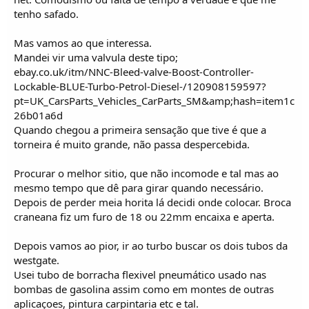
tenho safado.
Mas vamos ao que interessa.
Mandei vir uma valvula deste tipo;
ebay.co.uk/itm/NNC-Bleed-valve-Boost-Controller-
Lockable-BLUE-Turbo-Petrol-Diesel-/120908159597?
pt=UK_CarsParts_Vehicles_CarParts_SM&amp;hash=item1c
26b01a6d
Quando chegou a primeira sensação que tive é que a
torneira é muito grande, não passa despercebida.
Procurar o melhor sitio, que não incomode e tal mas ao
mesmo tempo que dê para girar quando necessário.
Depois de perder meia horita lá decidi onde colocar. Broca
craneana fiz um furo de 18 ou 22mm encaixa e aperta.
Depois vamos ao pior, ir ao turbo buscar os dois tubos da
westgate.
Usei tubo de borracha flexivel pneumático usado nas
bombas de gasolina assim como em montes de outras
aplicaçoes, pintura carpintaria etc e tal.