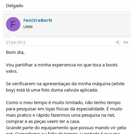
Delgado
FeniXreBorN
F
UMM
27 Jun 2012
#4
Bom dia,
Vou partilhar a minha experiencia no que toca a boots
valvs.
Se verificarem na apresentaçao da minha máquina (white
boy) está lá uma foto duma valvula aplicada.
Como o meu tempo é muito limitado, não tenho tempo
para pesquisar em lojas fisicas da especialidade. É muito
mais pratico e rápido fazermos uma pesquisa na net,
comprar e as peças veem ter a casa.
Grande parte do equipamento que possuo mando vir pela
net. Comodismo ou falta de tempo a verdade é que me