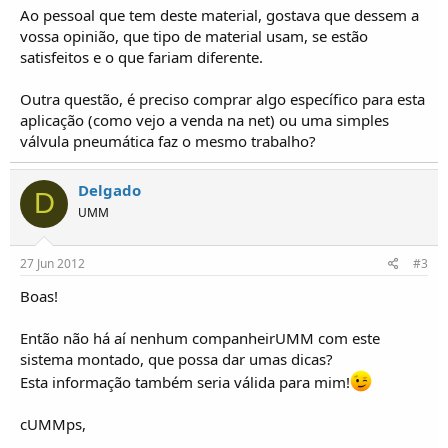
o
Ao pessoal que tem deste material, gostava que dessem a
s
vossa opinião, que tipo de material usam, se estão
satisfeitos e o que fariam diferente.
Outra questão, é preciso comprar algo específico para esta
aplicação (como vejo a venda na net) ou uma simples
válvula pneumática faz o mesmo trabalho?
Delgado
D
UMM
27 Jun 2012
#3
Boas!
Então não há aí nenhum companheirUMM com este
sistema montado, que possa dar umas dicas?
Esta informação também seria válida para mim!
cUMMps,