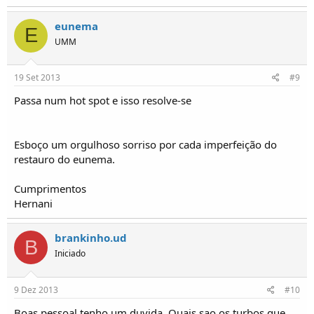
eunema
E
UMM
19 Set 2013
#9
Passa num hot spot e isso resolve-se
Esboço um orgulhoso sorriso por cada imperfeição do
restauro do eunema.
Cumprimentos
Hernani
brankinho.ud
B
Iniciado
9 Dez 2013
#10
Boas pessoal tenho um duvida. Quais sao os turbos que