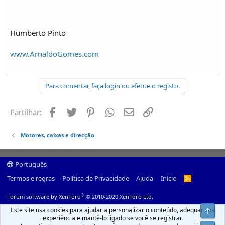
Humberto Pinto
www.ArnaldoGomes.com
Para comentar, faça login ou efetue o registo.
Facebook
Twitter
Pinterest
Whatsapp
Email
Ligação
Partilhar:
Motores, caixas e direcção
Português
Termos e regras
Política de Privacidade
Ajuda
Início
R
S
S
®
Forum software by XenForo
© 2010-2020 XenForo Ltd.
Este site usa cookies para ajudar a personalizar o conteúdo, adequar sua
Top
experiência e mantê-lo ligado se você se registrar.